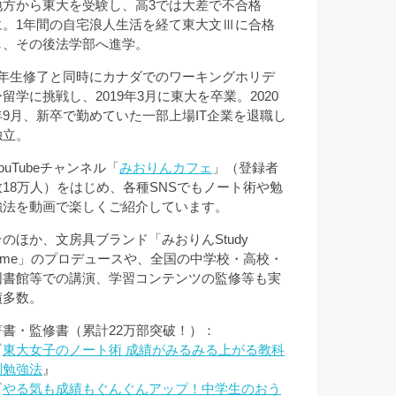
地方から東大を受験し、高3では大差で不合格
に。1年間の自宅浪人生活を経て東大文Ⅲに合格
し、その後法学部へ進学。
3年生修了と同時にカナダでのワーキングホリデ
ー留学に挑戦し、2019年3月に東大を卒業。2020
年9月、新卒で勤めていた一部上場IT企業を退職し
独立。
ouTubeチャンネル「
みおりんカフェ
」（登録者
数18万人）をはじめ、各種SNSでもノート術や勉
強法を動画で楽しくご紹介しています。
そのほか、文房具ブランド「みおりんStudy
Time」のプロデュースや、全国の中学校・高校・
図書館等での講演、学習コンテンツの監修等も実
績多数。
著書・監修書（累計22万部突破！）：
『
東大女子のノート術 成績がみるみる上がる教科
別勉強法
』
『
やる気も成績もぐんぐんアップ！中学生のおう