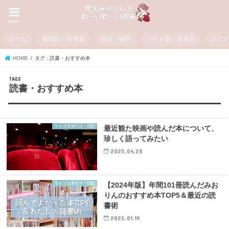
menu
ホーム
勉強法・参考書
宅浪・独学
ノート術・文房具
ライ
HOME
タグ : 読書・おすすめ本
読書・おすすめ本
ライフスタイル・日記
最近観た映画や読んだ本について、
珍しく語ってみたい
2025.04.28
ライフスタイル・日記
【2024年版】年間101冊読んだみお
りんのおすすめ本TOP5＆最近の読
書術
2025.01.19