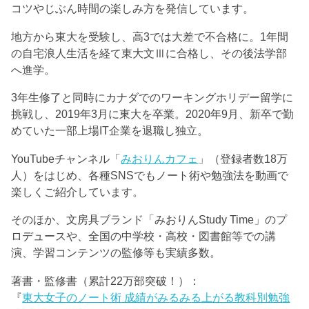
コツやじぶん時間の楽しみ方を発信しています。
地方から東大を受験し、高3では大差で不合格に。1年間
の自宅浪人生活を経て東大文Ⅲに合格し、その後法学部
へ進学。
3年生修了と同時にカナダでのワーキングホリデー留学に
挑戦し、2019年3月に東大を卒業。2020年9月、新卒で勤
めていた一部上場IT企業を退職し独立。
YouTubeチャンネル「
みおりんカフェ
」（登録者数18万
人）をはじめ、各種SNSでもノート術や勉強法を動画で
楽しくご紹介しています。
そのほか、文房具ブランド「みおりんStudy Time」のプ
ロデュースや、全国の中学校・高校・図書館等での講
演、学習コンテンツの監修等も実績多数。
著書・監修書（累計22万部突破！）：
『
東大女子のノート術 成績がみるみる上がる教科別勉強