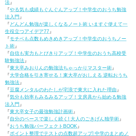
法
』
『
やる気も成績もぐんぐんアップ！中学生のおうち勉強
法入門
』
『
どんどん勉強が楽しくなるノート術 いますぐ使えて一
生役立つアイデア77
』
『
モチベも点数もめきめきアップ！中学生のおうちノー
ト術
』
『
自信も実力もとびきりアップ！中学生のおうち高校受
験勉強法
』
『
東大卒みおりんの勉強法ちゃっかりマスター術
』
『
大学合格を引き寄せる！東大卒がおしえる 逆転おうち
勉強法
』
『
豆腐メンタルのわたしが宅浪で東大に入れた理由
』
『
気分も効率もみるみるアップ！文房具から始める勉強
法入門
』
『
東大卒女子の最強勉強計画術
』
『
自分のペースで楽しく続く! 大人のごきげん独学術
』
『
おうち勉強パーフェクトBOOK
』
『
ポイント整理でテストの点数超アップ! 中学のまとめノ