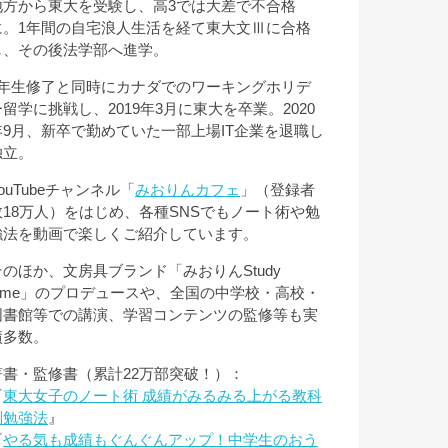
地方から東大を受験し、高3では大差で不合格
に。1年間の自宅浪人生活を経て東大文Ⅲに合格
し、その後法学部へ進学。
3年生修了と同時にカナダでのワーキングホリデ
ー留学に挑戦し、2019年3月に東大を卒業。2020
年9月、新卒で勤めていた一部上場IT企業を退職し
独立。
ouTubeチャンネル「
みおりんカフェ
」（登録者
数18万人）をはじめ、各種SNSでもノート術や勉
強法を動画で楽しくご紹介しています。
そのほか、文房具ブランド「みおりんStudy
Time」のプロデュースや、全国の中学校・高校・
図書館等での講演、学習コンテンツの監修等も実
績多数。
著書・監修書（累計22万部突破！）：
『
東大女子のノート術 成績がみるみる上がる教科
別勉強法
』
『
やる気も成績もぐんぐんアップ！中学生のおう