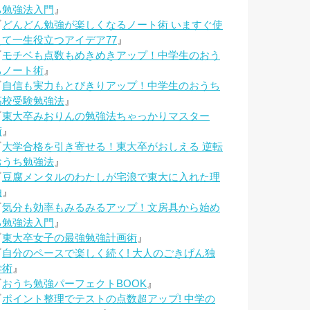
ち勉強法入門
』
『
どんどん勉強が楽しくなるノート術 いますぐ使
えて一生役立つアイデア77
』
『
モチベも点数もめきめきアップ！中学生のおう
ちノート術
』
『
自信も実力もとびきりアップ！中学生のおうち
高校受験勉強法
』
『
東大卒みおりんの勉強法ちゃっかりマスター
術
』
『
大学合格を引き寄せる！東大卒がおしえる 逆転
おうち勉強法
』
『
豆腐メンタルのわたしが宅浪で東大に入れた理
由
』
『
気分も効率もみるみるアップ！文房具から始め
る勉強法入門
』
『
東大卒女子の最強勉強計画術
』
『
自分のペースで楽しく続く! 大人のごきげん独
学術
』
『
おうち勉強パーフェクトBOOK
』
『
ポイント整理でテストの点数超アップ! 中学の