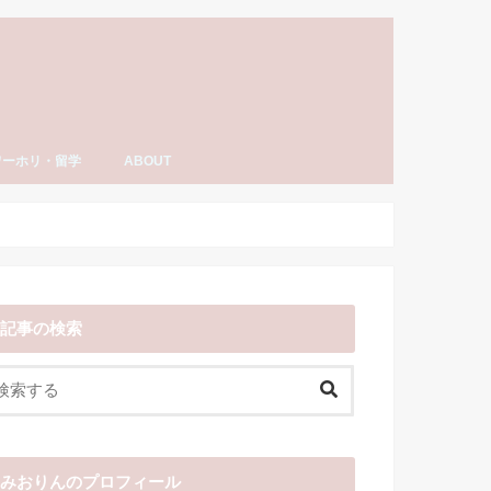
ワーホリ・留学
ABOUT
ーホリ・留学
語・TOEIC勉強法
ナダ情報
ーホリ日記
わーいわーい喫茶とは？
YouTube「みおりんカフェ」
みおりんのプロフィール
メディア掲載実績・出演情報
著書
運営記録
みおりんにメッセージや感想を送る
お仕事の相談
記事の検索
みおりんのプロフィール