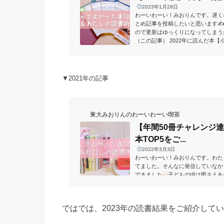
2023年1月28日
わーいわーい！みおりんです。遅く
とめ記事を投稿したいと思います✍
ので更新はゆっくりになってしまうか
（この記事） 2022年に読んだ本【小
【創作の勉強編】 2022年に読んだ
▼2021年の記事
東大みおりんのわーいわーい喫茶
【年間50冊チャレンジ達
本TOP5をご...
2022年3月3日
わーいわーい！みおりんです。わた
てました。そんなに発信していなか
できました
子どもの頃は暇さえあ
ぁという気もしましたが、大人にな
おそらく20冊も読んでいないのでは
ではでは、2023年の読書結果をご紹介して