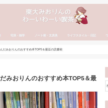
書
宅浪・独学
ノート術・文房具
ライフスタイル・日記
方
古文・漢文）
・やる気
セイ
宅浪・独学勉強法
宅浪体験記【月別】
社会人の勉強法
ノート術
おすすめ文房具
大学生活
就活
社会人の勉強法
フリーランス
読書・おすすめ本
ブログ運営
YouTube運営
貯金・マネー
ダイエット・食生活
日記・エッセイ
一年の抱負・振り返り
ワ
英
カ
ワ
冊読んだみおりんのおすすめ本TOP5＆最近の読書術
読んだみおりんのおすすめ本TOP5＆最