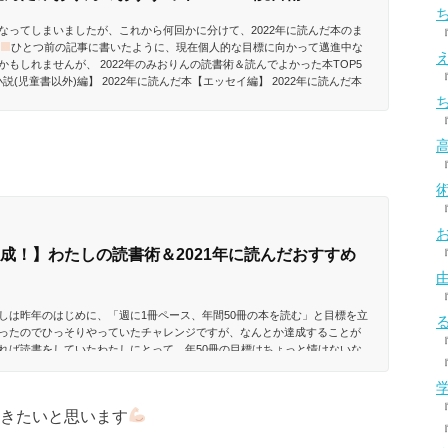
なってしまいましたが、これから何回かに分けて、2022年に読んだ本のま
ひとつ前の記事に書いたように、現在個人的な目標に向かって邁進中な
もしれませんが、 2022年のみおりんの読書術＆読んでよかった本TOP5
説(児童書以外)編】 2022年に読んだ本【エッセイ編】 2022年に読んだ本
本【勉強法・小中学生向け本編】 2022年に読んだ本【ビジネ...
成！】わたしの読書術＆2021年に読んだおすすめ
しは昨年のはじめに、「週に1冊ペース、年間50冊の本を読む」と目標を立
ったのでひっそりやっていたチャレンジですが、なんとか達成することが
れば読書をしていたわたしにとって、年50冊の目標はちょっと情けないな
ってからは忙しさを言い訳にして全然本を読めていなくて。2020年なんて
…？という気がします。2021年は目標を作ることで着実に読書...
いきたいと思います