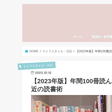
ホーム
勉強法・参考
勉強法全般
おすすめ参考書
勉強計画の立て
模試勉強法
英語
数学
国語（現代文・
世界史
日本史
モチベーション
東大受験
社会人の勉強法
資格・検定試験
スタディーエッ
子育て・親
HOME
ライフスタイル・日記
【2023年版】年間100
ライフスタイル・日記
2025.01.12
【2023年版】年間100冊
近の読書術