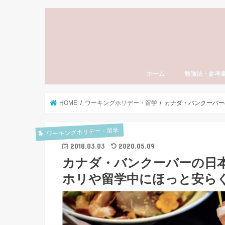
ホーム
勉強法・参考
勉強法全般
おすすめ参考書
勉強計画の立て
模試勉強法
英語
数学
国語（現代文・
世界史
日本史
モチベーション
東大受験
社会人の勉強法
資格・検定試験
スタディーエッ
子育て・親
HOME
ワーキングホリデー・留学
カナダ・バンクーバー
ワーキングホリデー・留学
2018.03.03
2020.05.09
カナダ・バンクーバーの日本
ホリや留学中にほっと安ら