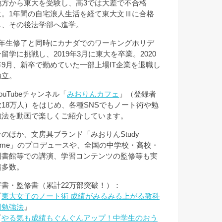
地方から東大を受験し、高3では大差で不合格
に。1年間の自宅浪人生活を経て東大文Ⅲに合格
し、その後法学部へ進学。
3年生修了と同時にカナダでのワーキングホリデ
ー留学に挑戦し、2019年3月に東大を卒業。2020
年9月、新卒で勤めていた一部上場IT企業を退職し
独立。
ouTubeチャンネル「
みおりんカフェ
」（登録者
数18万人）をはじめ、各種SNSでもノート術や勉
強法を動画で楽しくご紹介しています。
そのほか、文房具ブランド「みおりんStudy
Time」のプロデュースや、全国の中学校・高校・
図書館等での講演、学習コンテンツの監修等も実
績多数。
著書・監修書（累計22万部突破！）：
『
東大女子のノート術 成績がみるみる上がる教科
別勉強法
』
『
やる気も成績もぐんぐんアップ！中学生のおう