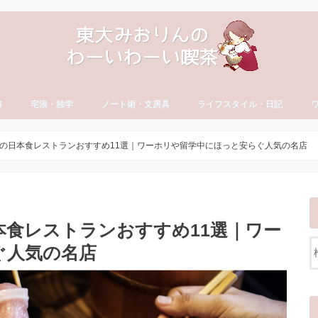
書
宅浪・独学
ノート術・文房具
ライフスタイル・日記
方
古文・漢文）
・やる気
セイ
宅浪・独学勉強法
宅浪体験記【月別】
社会人の勉強法
ノート術
おすすめ文房具
大学生活
就活
社会人の勉強法
フリーランス
読書・おすすめ本
ブログ運営
YouTube運営
貯金・マネー
ダイエット・食生活
日記・エッセイ
一年の抱負・振り返り
ワ
英
カ
ワ
の日本食レストランおすすめ11選｜ワーホリや留学中にほっと安らぐ人気の名店
食レストランおすすめ11選｜ワー
ぐ人気の名店