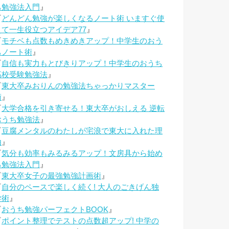
ち勉強法入門
』
『
どんどん勉強が楽しくなるノート術 いますぐ使
えて一生役立つアイデア77
』
『
モチベも点数もめきめきアップ！中学生のおう
ちノート術
』
『
自信も実力もとびきりアップ！中学生のおうち
高校受験勉強法
』
『
東大卒みおりんの勉強法ちゃっかりマスター
術
』
『
大学合格を引き寄せる！東大卒がおしえる 逆転
おうち勉強法
』
『
豆腐メンタルのわたしが宅浪で東大に入れた理
由
』
『
気分も効率もみるみるアップ！文房具から始め
る勉強法入門
』
『
東大卒女子の最強勉強計画術
』
『
自分のペースで楽しく続く! 大人のごきげん独
学術
』
『
おうち勉強パーフェクトBOOK
』
『
ポイント整理でテストの点数超アップ! 中学の