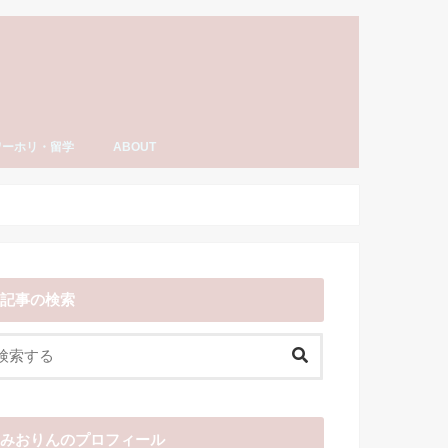
ワーホリ・留学
ABOUT
ーホリ・留学
語・TOEIC勉強法
ナダ情報
ーホリ日記
わーいわーい喫茶とは？
YouTube「みおりんカフェ」
みおりんのプロフィール
メディア掲載実績・出演情報
著書
運営記録
みおりんにメッセージや感想を送る
お仕事の相談
記事の検索
みおりんのプロフィール