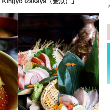
gyo Izakaya（金魚）」