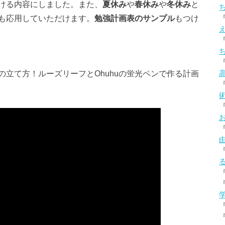
ける内容にしました。また、
夏休み
や
春休み
や
冬休み
と
も応用していただけます。
勉強計画表のサンプル
もつけ
立て方！ルーズリーフとOhuhuの蛍光ペンで作る計画