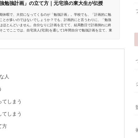
強勉強計画」の立て方｜元宅浪の東大生が伝授
期休暇で、大切になってくるのが「勉強計画」。学校でも、「計画的に勉
ことが多いのではないでしょうか？でも、計画的にと言うわりに、「勉強
はほとんどいません。自分なりに計画を立てて、結局数日で計画倒れに終
そこでここでは、自宅浪人(宅浪)を通して1年間自分で勉強計画を立て、東
の立て方を簡単な3ステップに分けて解説します。▶︎宅浪みおりんのプ...
な人
う
ってしまう
してしまう
て方