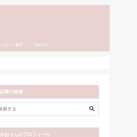
ワーホリ・留学
ABOUT
ーホリ・留学
語・TOEIC勉強法
ナダ情報
ーホリ日記
わーいわーい喫茶とは？
YouTube「みおりんカフェ」
みおりんのプロフィール
メディア掲載実績・出演情報
著書
運営記録
みおりんにメッセージや感想を送る
お仕事の相談
記事の検索
みおりんのプロフィール