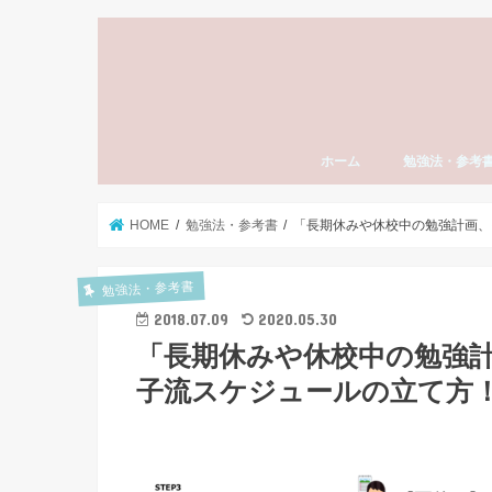
ホーム
勉強法・参考
勉強法全般
おすすめ参考書
勉強計画の立て
模試勉強法
英語
数学
国語（現代文・
世界史
日本史
モチベーション
東大受験
社会人の勉強法
資格・検定試験
スタディーエッ
子育て・親
HOME
勉強法・参考書
「長期休みや休校中の勉強計画、
勉強法・参考書
2018.07.09
2020.05.30
「長期休みや休校中の勉強
子流スケジュールの立て方