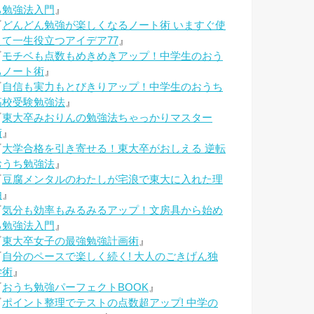
ち勉強法入門
』
『
どんどん勉強が楽しくなるノート術 いますぐ使
えて一生役立つアイデア77
』
『
モチベも点数もめきめきアップ！中学生のおう
ちノート術
』
『
自信も実力もとびきりアップ！中学生のおうち
高校受験勉強法
』
『
東大卒みおりんの勉強法ちゃっかりマスター
術
』
『
大学合格を引き寄せる！東大卒がおしえる 逆転
おうち勉強法
』
『
豆腐メンタルのわたしが宅浪で東大に入れた理
由
』
『
気分も効率もみるみるアップ！文房具から始め
る勉強法入門
』
『
東大卒女子の最強勉強計画術
』
『
自分のペースで楽しく続く! 大人のごきげん独
学術
』
『
おうち勉強パーフェクトBOOK
』
『
ポイント整理でテストの点数超アップ! 中学の