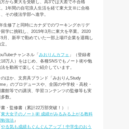
地方から東大を受験し、高3では大差で不合格
に。1年間の自宅浪人生活を経て東大文Ⅲに合格
し、その後法学部へ進学。
3年生修了と同時にカナダでのワーキングホリデ
ー留学に挑戦し、2019年3月に東大を卒業。2020
年9月、新卒で勤めていた一部上場IT企業を退職し
独立。
ouTubeチャンネル「
みおりんカフェ
」（登録者
数18万人）をはじめ、各種SNSでもノート術や勉
強法を動画で楽しくご紹介しています。
そのほか、文房具ブランド「みおりんStudy
Time」のプロデュースや、全国の中学校・高校・
図書館等での講演、学習コンテンツの監修等も実
績多数。
著書・監修書（累計22万部突破！）：
『
東大女子のノート術 成績がみるみる上がる教科
別勉強法
』
『
やる気も成績もぐんぐんアップ！中学生のおう