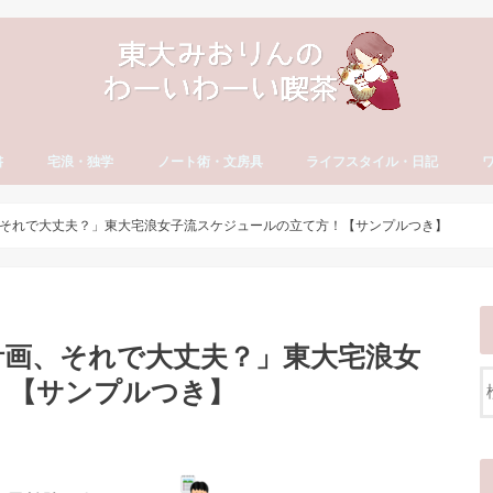
書
宅浪・独学
ノート術・文房具
ライフスタイル・日記
方
古文・漢文）
・やる気
セイ
宅浪・独学勉強法
宅浪体験記【月別】
社会人の勉強法
ノート術
おすすめ文房具
大学生活
就活
社会人の勉強法
フリーランス
読書・おすすめ本
ブログ運営
YouTube運営
貯金・マネー
ダイエット・食生活
日記・エッセイ
一年の抱負・振り返り
ワ
英
カ
ワ
それで大丈夫？」東大宅浪女子流スケジュールの立て方！【サンプルつき】
計画、それで大丈夫？」東大宅浪女
！【サンプルつき】