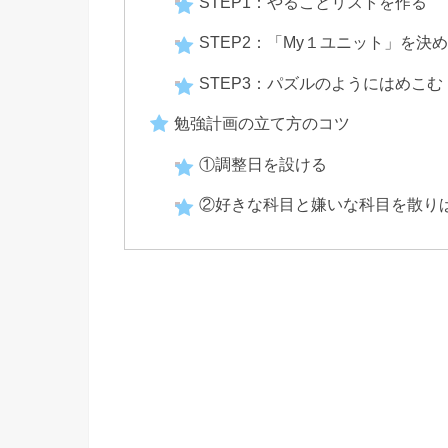
STEP1：やることリストを作る
STEP2：「My１ユニット」を決
STEP3：パズルのようにはめこむ
勉強計画の立て方のコツ
①調整日を設ける
②好きな科目と嫌いな科目を散り