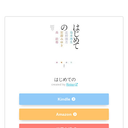
はじめての
created by
Rinker
Kindle
Amazon