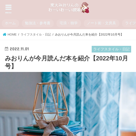
menu
ホーム
勉強法・参考書
宅浪・独学
ノート術・文房具
ライ
HOME
ライフスタイル・日記
みおりんが今月読んだ本を紹介【2022年10月号】
2022.11.01
ライフスタイル・日記
みおりんが今月読んだ本を紹介【2022年10月
号】