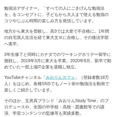
勉強法デザイナー。「すべての人にごきげんな勉強法
を」をコンセプトに、子どもから大人まで使える勉強の
コツやじぶん時間の楽しみ方を発信しています。
地方から東大を受験し、高3では大差で不合格に。1年間
の自宅浪人生活を経て東大文Ⅲに合格し、その後法学部
へ進学。
3年生修了と同時にカナダでのワーキングホリデー留学に
挑戦し、2019年3月に東大を卒業。2020年9月、新卒で勤
めていた一部上場IT企業を退職し独立。
YouTubeチャンネル「
みおりんカフェ
」（登録者数18万
人）をはじめ、各種SNSでもノート術や勉強法を動画で
楽しくご紹介しています。
そのほか、文房具ブランド「みおりんStudy Time」のプ
ロデュースや、全国の中学校・高校・図書館等での講
演、学習コンテンツの監修等も実績多数。