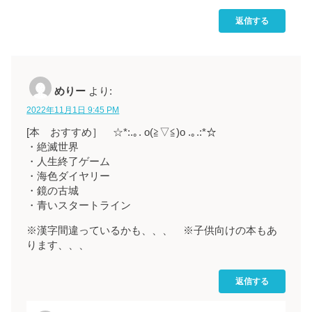
返信する
めりー
より:
2022年11月1日 9:45 PM
[本 おすすめ］ ☆*:.｡. o(≧▽≦)o .｡.:*☆
・絶滅世界
・人生終了ゲーム
・海色ダイヤリー
・鏡の古城
・青いスタートライン
※漢字間違っているかも、、、 ※子供向けの本もあ
ります、、、
返信する