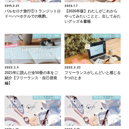
2019.2.21
2026.1.7
バルセロナ旅行①トランジット@
【2026年版】わたしがこれから
ドーハ〜ホテルでの晩酌。
やってみたいことと、出してみた
いグッズ＆書籍
ライフスタイル・日記
ライフスタイル・日記
2022.3.9
2022.5.23
2021年に読んだ全50冊の本をご
フリーランスがしんどいと感じる
紹介【フリーランス・自己啓発
5つのとき
編】
ライフスタイル・日記
ライフスタイル・日記
2019.6.17
2020.7.18