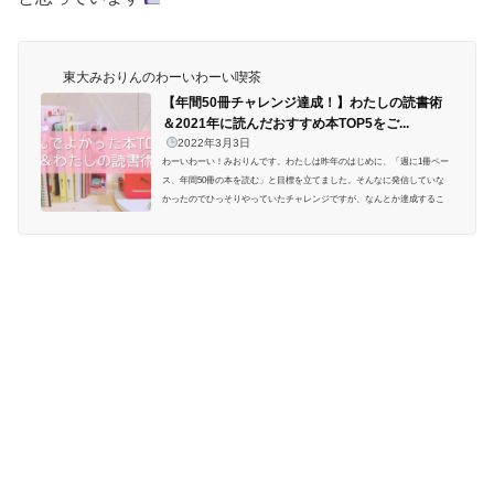
東大みおりんのわーいわーい喫茶
【年間50冊チャレンジ達成！】わたしの読書術
＆2021年に読んだおすすめ本TOP5をご...
2022年3月3日
わーいわーい！みおりんです。わたしは昨年のはじめに、「週に1冊ペー
ス、年間50冊の本を読む」と目標を立てました。そんなに発信していな
かったのでひっそりやっていたチャレンジですが、なんとか達成するこ
とができました
子どもの頃は暇さえあれば読書をしていたわたしにと
って、年50冊の目標はちょっと情けないなぁという気もしましたが、大
人になってからは忙しさを言い訳にして全然本を読めていなくて。2020
年なんておそらく20冊も読んでいないのでは…？という気がします。202
1年は目標を作ることで着実に読書...