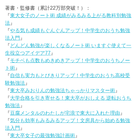
著書・監修書（累計22万部突破！）：
『
東大女子のノート術 成績がみるみる上がる教科別勉強
法
』
『
やる気も成績もぐんぐんアップ！中学生のおうち勉強
法入門
』
『
どんどん勉強が楽しくなるノート術 いますぐ使えて一
生役立つアイデア77
』
『
モチベも点数もめきめきアップ！中学生のおうちノー
ト術
』
『
自信も実力もとびきりアップ！中学生のおうち高校受
験勉強法
』
『
東大卒みおりんの勉強法ちゃっかりマスター術
』
『
大学合格を引き寄せる！東大卒がおしえる 逆転おうち
勉強法
』
『
豆腐メンタルのわたしが宅浪で東大に入れた理由
』
『
気分も効率もみるみるアップ！文房具から始める勉強
法入門
』
『
東大卒女子の最強勉強計画術
』