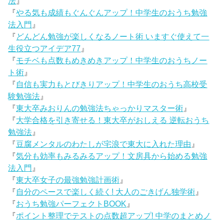
法
』
『
やる気も成績もぐんぐんアップ！中学生のおうち勉強
法入門
』
『
どんどん勉強が楽しくなるノート術 いますぐ使えて一
生役立つアイデア77
』
『
モチベも点数もめきめきアップ！中学生のおうちノー
ト術
』
『
自信も実力もとびきりアップ！中学生のおうち高校受
験勉強法
』
『
東大卒みおりんの勉強法ちゃっかりマスター術
』
『
大学合格を引き寄せる！東大卒がおしえる 逆転おうち
勉強法
』
『
豆腐メンタルのわたしが宅浪で東大に入れた理由
』
『
気分も効率もみるみるアップ！文房具から始める勉強
法入門
』
『
東大卒女子の最強勉強計画術
』
『
自分のペースで楽しく続く! 大人のごきげん独学術
』
『
おうち勉強パーフェクトBOOK
』
『
ポイント整理でテストの点数超アップ! 中学のまとめノ