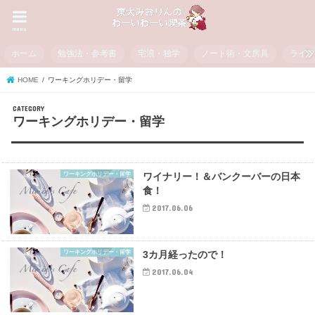
menu
ホーム
勉強法・参考書
宅浪・独学
ノート術・文房具
ライ
HOME
ワーキングホリデー・留学
ワーキングホリデー・留学
ワーキングホリデー・留学
ワイナリー！＆バンクーバーの日本
食！
2017.06.06
ワーキングホリデー・留学
3カ月経ったので！
2017.06.04