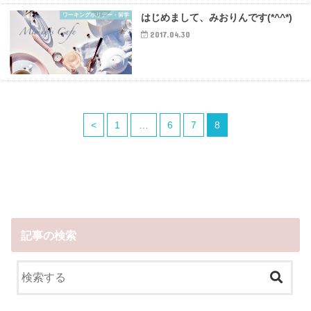
ワーキングホリデー・留学
はじめまして、みおりんです(*^^*)
2017.04.30
<
1
…
6
7
8
記事の検索