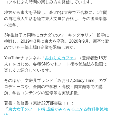
コツやじぶん時間の楽しみ方を発信しています。
地方から東大を受験し、高3では大差で不合格に。1年間
の自宅浪人生活を経て東大文Ⅲに合格し、その後法学部
へ進学。
3年生修了と同時にカナダでのワーキングホリデー留学に
挑戦し、2019年3月に東大を卒業。2020年9月、新卒で勤
めていた一部上場IT企業を退職し独立。
YouTubeチャンネル「
みおりんカフェ
」（登録者数18万
人）をはじめ、各種SNSでもノート術や勉強法を動画で
楽しくご紹介しています。
そのほか、文房具ブランド「みおりんStudy Time」のプ
ロデュースや、全国の中学校・高校・図書館等での講
演、学習コンテンツの監修等も実績多数。
著書・監修書（累計22万部突破！）：
『
東大女子のノート術 成績がみるみる上がる教科別勉強