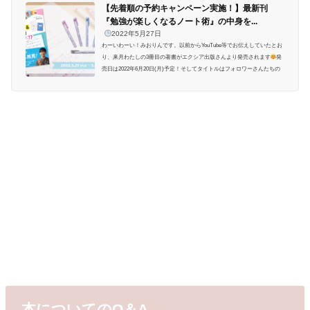
【先着順の予約キャンペーン実施！】最新刊
『勉強が楽しくなるノート術』の中身を...
2022年5月27日
わーいわーい！みおりんです。以前からYouTube等でお伝えしていたとお
り、来月わたしの3冊目の著書がエクシア出版さんより発売されます
発
売日は2022年6月20日(月)予定！そしてタイトルはフォロワーさんたちの
投票で決めた、『どんどん勉強が楽しくなるノート術いますぐ使えて一
生役立つアイデア77』 です
そして今回も1,2冊目のときと同様、発売前
の5/27(金)〜5/30(月)の4日間、Amazonでの先行予約キャンペーンを実施
します
期間中にAmazonで予約＆応募フォームからの応募をしてくださ
っ...
本についてのQ＆A