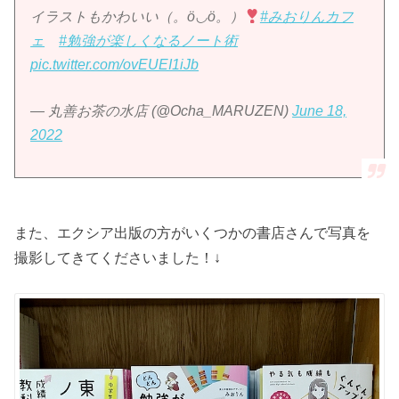
イラストもかわいい（。ӧ◡ӧ。）
#みおりんカフ
ェ
#勉強が楽しくなるノート術
pic.twitter.com/ovEUEI1iJb
— 丸善お茶の水店 (@Ocha_MARUZEN)
June 18,
2022
また、エクシア出版の方がいくつかの書店さんで写真を
撮影してきてくださいました！↓