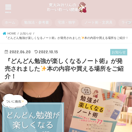
menu
ホーム
勉強法・参考書
宅浪・独学
ノート術・文房具
ライ
HOME
お知らせ
『どんどん勉強が楽しくなるノート術』が発売されました
本の内容や買える場所をご紹介！
2022.06.20
2022.10.15
お知らせ
『どんどん勉強が楽しくなるノート術』が発
売されました
本の内容や買える場所をご紹
介！