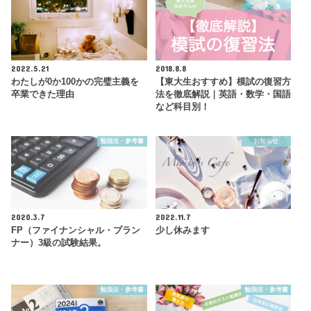
2022.5.21
2018.8.8
わたしが0か100かの完璧主義を
【東大生おすすめ】模試の復習方
卒業できた理由
法を徹底解説｜英語・数学・国語
など科目別！
勉強法・参考書
お知らせ
2020.3.7
2022.11.7
FP（ファイナンシャル・プラン
少し休みます
ナー）3級の試験結果。
勉強法・参考書
勉強法・参考書