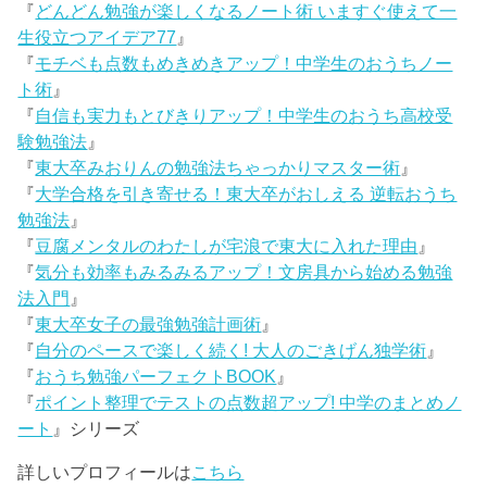
『
どんどん勉強が楽しくなるノート術 いますぐ使えて一
生役立つアイデア77
』
『
モチベも点数もめきめきアップ！中学生のおうちノー
ト術
』
『
自信も実力もとびきりアップ！中学生のおうち高校受
験勉強法
』
『
東大卒みおりんの勉強法ちゃっかりマスター術
』
『
大学合格を引き寄せる！東大卒がおしえる 逆転おうち
勉強法
』
『
豆腐メンタルのわたしが宅浪で東大に入れた理由
』
『
気分も効率もみるみるアップ！文房具から始める勉強
法入門
』
『
東大卒女子の最強勉強計画術
』
『
自分のペースで楽しく続く! 大人のごきげん独学術
』
『
おうち勉強パーフェクトBOOK
』
『
ポイント整理でテストの点数超アップ! 中学のまとめノ
ート
』シリーズ
詳しいプロフィールは
こちら