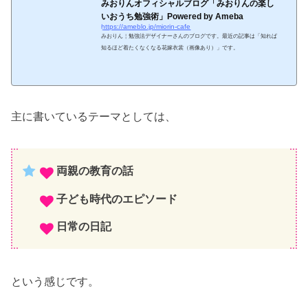
みおりんオフィシャルブログ「みおりんの楽し
いおうち勉強術」Powered by Ameba
https://ameblo.jp/miorin-cafe
みおりん￤勉強法デザイナーさんのブログです。最近の記事は「知れば
知るほど着たくなくなる花嫁衣裳（画像あり）」です。
主に書いているテーマとしては、
両親の教育の話
子ども時代のエピソード
日常の日記
という感じです。