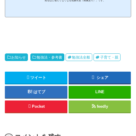
知るほど着たくなくなる花嫁衣裳（画像あり）」です。
お知らせ
勉強法・参考書
勉強法全般
子育て・親
ツイート
シェア
はてブ
LINE
Pocket
feedly