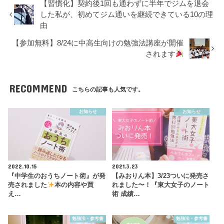
【習慣化】契約後1回も通わずに半年でジムを退会
した私が、初めてジム通いを継続できている10の理
由
【参加無料】8/24に中高生向けの勉強法講座が開催
されます
RECOMMEND
こちらの記事も人気です。
お知らせ
お知らせ
2022.10.15
2021.3.23
『中学生のおうちノート術』が発
【みおりん本】3/23ついに発売さ
売されました
本の内容や買
れました〜！『東大女子のノート
え…
術 成績…
勉強法・参考書
勉強法・参考書