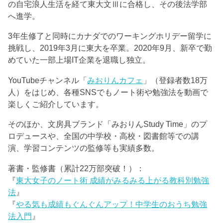
の自宅浪人生活を経て東大文Ⅲに合格し、その後法学部
へ進学。
3年生修了と同時にカナダでのワーキングホリデー留学に
挑戦し、2019年3月に東大を卒業。2020年9月、新卒で勤
めていた一部上場IT企業を退職し独立。
YouTubeチャンネル「
みおりんカフェ
」（登録者数18万
人）をはじめ、各種SNSでもノート術や勉強法を動画で
楽しくご紹介しています。
そのほか、文房具ブランド「みおりんStudy Time」のプ
ロデュースや、全国の中学校・高校・図書館等での講
演、学習コンテンツの監修等も実績多数。
著書・監修書（累計22万部突破！）：
『
東大女子のノート術 成績がみるみる上がる教科別勉強
法
』
『
やる気も成績もぐんぐんアップ！中学生のおうち勉強
法入門
』