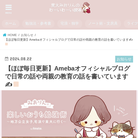
menu
ホーム
勉強法・参考書
宅浪・独学
ノート術・文房具
ライ
HOME
お知らせ
【ほぼ毎日更新】Amebaオフィシャルブログで日常の話や両親の教育の話を書いています✍
2024.08.22
お知らせ
【ほぼ毎日更新】Amebaオフィシャルブログ
で日常の話や両親の教育の話を書いています
✍