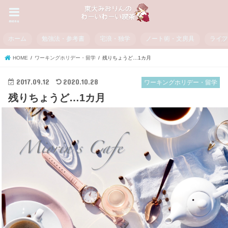
menu
ホーム
勉強法・参考書
宅浪・独学
ノート術・文房具
ライ
HOME
ワーキングホリデー・留学
残りちょうど…1カ月
2017.09.12
2020.10.28
ワーキングホリデー・留学
残りちょうど…1カ月