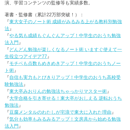
演、学習コンテンツの監修等も実績多数。
著書・監修書（累計22万部突破！）：
『
東大女子のノート術 成績がみるみる上がる教科別勉強
法
』
『
やる気も成績もぐんぐんアップ！中学生のおうち勉強
法入門
』
『
どんどん勉強が楽しくなるノート術 いますぐ使えて一
生役立つアイデア77
』
『
モチベも点数もめきめきアップ！中学生のおうちノー
ト術
』
『
自信も実力もとびきりアップ！中学生のおうち高校受
験勉強法
』
『
東大卒みおりんの勉強法ちゃっかりマスター術
』
『
大学合格を引き寄せる！東大卒がおしえる 逆転おうち
勉強法
』
『
豆腐メンタルのわたしが宅浪で東大に入れた理由
』
『
気分も効率もみるみるアップ！文房具から始める勉強
法入門
』