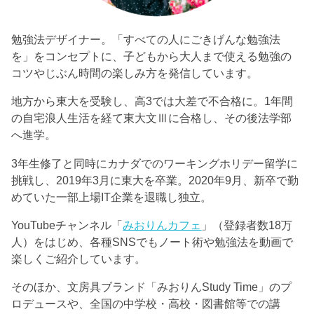
勉強法デザイナー。「すべての人にごきげんな勉強法
を」をコンセプトに、子どもから大人まで使える勉強の
コツやじぶん時間の楽しみ方を発信しています。
地方から東大を受験し、高3では大差で不合格に。1年間
の自宅浪人生活を経て東大文Ⅲに合格し、その後法学部
へ進学。
3年生修了と同時にカナダでのワーキングホリデー留学に
挑戦し、2019年3月に東大を卒業。2020年9月、新卒で勤
めていた一部上場IT企業を退職し独立。
YouTubeチャンネル「
みおりんカフェ
」（登録者数18万
人）をはじめ、各種SNSでもノート術や勉強法を動画で
楽しくご紹介しています。
そのほか、文房具ブランド「みおりんStudy Time」のプ
ロデュースや、全国の中学校・高校・図書館等での講