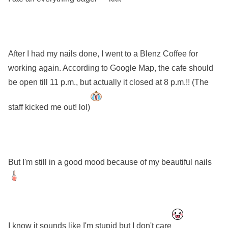
After I had my nails done, I went to a Blenz Coffee for
working again. According to Google Map, the cafe should
be open till 11 p.m., but actually it closed at 8 p.m.!! (The
staff kicked me out! lol)
But I'm still in a good mood because of my beautiful nails
I know it sounds like I'm stupid but I don't care