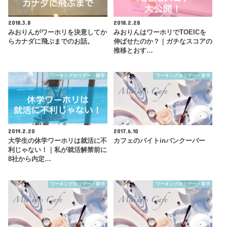
2018.3.8
2018.2.28
みおりんがワーホリを決意してか
みおりんはワーホリでTOEICを
らカナダに飛ぶまでのお話。
伸ばせたのか？｜ガチなスコアの
推移とおす…
ワーキングホリデー・留学
ワーキングホリデー・留学
2019.2.20
2017.6.10
大学生の休学ワーホリは就活に不
カフェのバイトinバンクーバー
利じゃない！｜私が就活解禁前に
8社から内定…
ワーキングホリデー・留学
ワーキングホリデー・留学