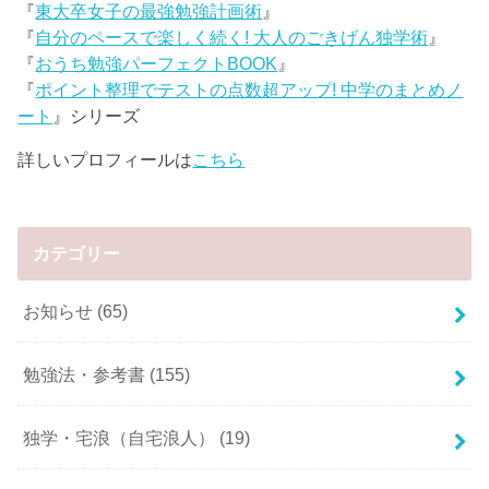
『
東大卒女子の最強勉強計画術
』
『
自分のペースで楽しく続く! 大人のごきげん独学術
』
『
おうち勉強パーフェクトBOOK
』
『
ポイント整理でテストの点数超アップ! 中学のまとめノ
ート
』シリーズ
詳しいプロフィールは
こちら
カテゴリー
お知らせ
(65)
勉強法・参考書
(155)
独学・宅浪（自宅浪人）
(19)