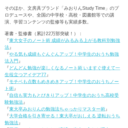
そのほか、文房具ブランド「みおりんStudy Time」のプ
ロデュースや、全国の中学校・高校・図書館等での講
演、学習コンテンツの監修等も実績多数。
著書・監修書（累計22万部突破！）：
『
東大女子のノート術 成績がみるみる上がる教科別勉強
法
』
『
やる気も成績もぐんぐんアップ！中学生のおうち勉強
法入門
』
『
どんどん勉強が楽しくなるノート術 いますぐ使えて一
生役立つアイデア77
』
『
モチベも点数もめきめきアップ！中学生のおうちノー
ト術
』
『
自信も実力もとびきりアップ！中学生のおうち高校受
験勉強法
』
『
東大卒みおりんの勉強法ちゃっかりマスター術
』
『
大学合格を引き寄せる！東大卒がおしえる 逆転おうち
勉強法
』