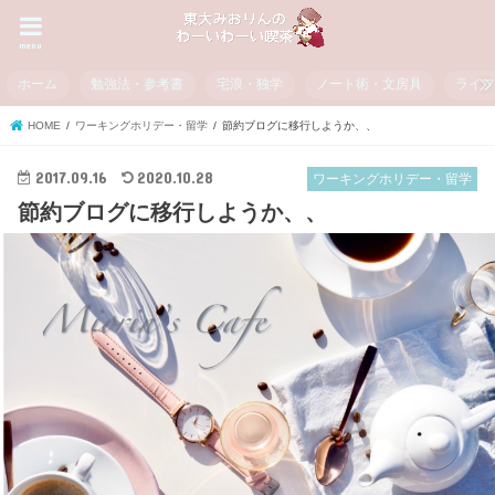
menu
ホーム
勉強法・参考書
宅浪・独学
ノート術・文房具
ライ
HOME
ワーキングホリデー・留学
節約ブログに移行しようか、、
2017.09.16
2020.10.28
ワーキングホリデー・留学
節約ブログに移行しようか、、