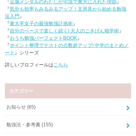
『
豆腐メンタルのわたしが宅浪で東大に入れた理由
』
『
気分も効率もみるみるアップ！文房具から始める勉強
法入門
』
『
東大卒女子の最強勉強計画術
』
『
自分のペースで楽しく続く! 大人のごきげん独学術
』
『
おうち勉強パーフェクトBOOK
』
『
ポイント整理でテストの点数超アップ! 中学のまとめノ
ート
』シリーズ
詳しいプロフィールは
こちら
カテゴリー
お知らせ
(65)
勉強法・参考書
(155)