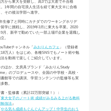
地方から東大を受験し、高3では大差で不合格
に。1年間の自宅浪人生活を経て東大文Ⅲに合格
し、その後法学部へ進学。
3年生修了と同時にカナダでのワーキングホリデ
ー留学に挑戦し、2019年3月に東大を卒業。2020
年9月、新卒で勤めていた一部上場IT企業を退職し
独立。
ouTubeチャンネル「
みおりんカフェ
」（登録者
数18万人）をはじめ、各種SNSでもノート術や勉
強法を動画で楽しくご紹介しています。
そのほか、文房具ブランド「みおりんStudy
Time」のプロデュースや、全国の中学校・高校・
図書館等での講演、学習コンテンツの監修等も実
績多数。
著書・監修書（累計22万部突破！）：
『
東大女子のノート術 成績がみるみる上がる教科
別勉強法
』
『
やる気も成績もぐんぐんアップ！中学生のおう