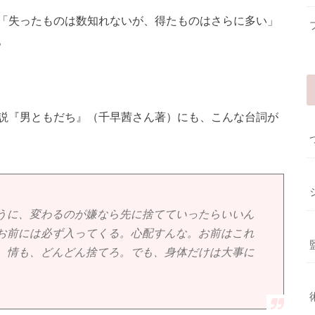
「失ったものは数知れないが、得たものはさらに多い」
。
説『男ともだち』（千早茜さん著）にも、こんな台詞が
うに、変わるのが嫌なら先に捨てていったらいいん
お前には必ず入ってくる。心配すんな。お前はこれ
、情も、どんどん捨てろ。でも、身体だけは大事に