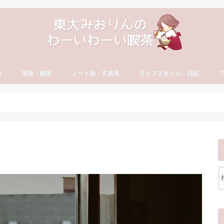
書
宅浪・独学
ノート術・文房具
ライフスタイル・日記
方
古文・漢文）
・やる気
セイ
宅浪・独学勉強法
宅浪体験記【月別】
社会人の勉強法
ノート術
おすすめ文房具
大学生活
就活
社会人の勉強法
フリーランス
読書・おすすめ本
ブログ運営
YouTube運営
貯金・マネー
ダイエット・食生活
日記・エッセイ
一年の抱負・振り返り
ワ
英
カ
ワ