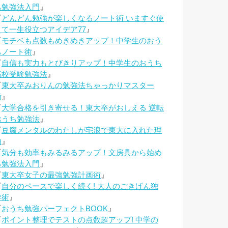
ち勉強法入門
』
『
どんどん勉強が楽しくなるノート術 いますぐ使
えて一生役立つアイデア77
』
『
モチベも点数もめきめきアップ！中学生のおう
ちノート術
』
『
自信も実力もとびきりアップ！中学生のおうち
高校受験勉強法
』
『
東大卒みおりんの勉強法ちゃっかりマスター
術
』
『
大学合格を引き寄せる！東大卒がおしえる 逆転
おうち勉強法
』
『
豆腐メンタルのわたしが宅浪で東大に入れた理
由
』
『
気分も効率もみるみるアップ！文房具から始め
る勉強法入門
』
『
東大卒女子の最強勉強計画術
』
『
自分のペースで楽しく続く! 大人のごきげん独
学術
』
『
おうち勉強パーフェクトBOOK
』
『
ポイント整理でテストの点数超アップ! 中学の