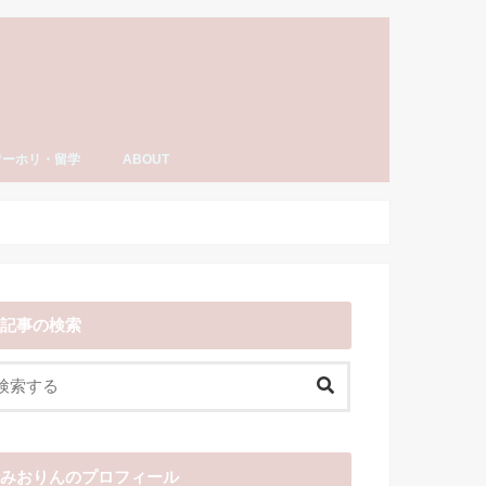
ワーホリ・留学
ABOUT
ーホリ・留学
語・TOEIC勉強法
ナダ情報
ーホリ日記
わーいわーい喫茶とは？
YouTube「みおりんカフェ」
みおりんのプロフィール
メディア掲載実績・出演情報
著書
運営記録
みおりんにメッセージや感想を送る
お仕事の相談
記事の検索
みおりんのプロフィール