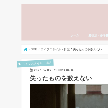
ホーム
勉強法・参考
勉強法全般
おすすめ参考書
勉強計画の立て
模試勉強法
英語
数学
国語（現代文・
世界史
日本史
モチベーション
東大受験
社会人の勉強法
資格・検定試験
スタディーエッ
子育て・親
HOME
ライフスタイル・日記
失ったものを数えない
ライフスタイル・日記
2023.04.03
2023.04.14
失ったものを数えない