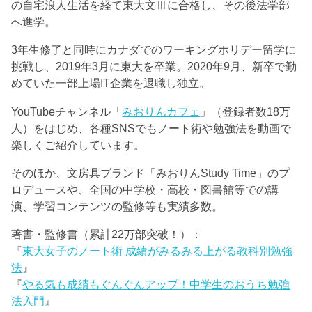
の自宅浪人生活を経て東大文Ⅲに合格し、その後法学部
へ進学。
3年生修了と同時にカナダでのワーキングホリデー留学に
挑戦し、2019年3月に東大を卒業。2020年9月、新卒で勤
めていた一部上場IT企業を退職し独立。
YouTubeチャンネル「
みおりんカフェ
」（登録者数18万
人）をはじめ、各種SNSでもノート術や勉強法を動画で
楽しくご紹介しています。
そのほか、文房具ブランド「みおりんStudy Time」のプ
ロデュースや、全国の中学校・高校・図書館等での講
演、学習コンテンツの監修等も実績多数。
著書・監修書（累計22万部突破！）：
『
東大女子のノート術 成績がみるみる上がる教科別勉強
法
』
『
やる気も成績もぐんぐんアップ！中学生のおうち勉強
法入門
』