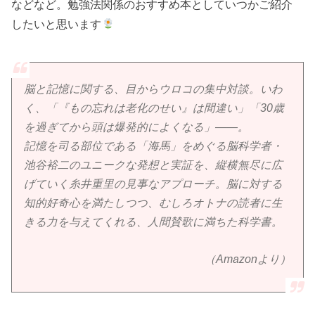
などなど。勉強法関係のおすすめ本としていつかご紹介
したいと思います
脳と記憶に関する、目からウロコの集中対談。いわ
く、「『もの忘れは老化のせい』は間違い」「30歳
を過ぎてから頭は爆発的によくなる」――。
記憶を司る部位である「海馬」をめぐる脳科学者・
池谷裕二のユニークな発想と実証を、縦横無尽に広
げていく糸井重里の見事なアプローチ。脳に対する
知的好奇心を満たしつつ、むしろオトナの読者に生
きる力を与えてくれる、人間賛歌に満ちた科学書。
（Amazonより）