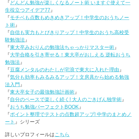
『
どんどん勉強が楽しくなるノート術 いますぐ使えて一
生役立つアイデア77
』
『
モチベも点数もめきめきアップ！中学生のおうちノー
ト術
』
『
自信も実力もとびきりアップ！中学生のおうち高校受
験勉強法
』
『
東大卒みおりんの勉強法ちゃっかりマスター術
』
『
大学合格を引き寄せる！東大卒がおしえる 逆転おうち
勉強法
』
『
豆腐メンタルのわたしが宅浪で東大に入れた理由
』
『
気分も効率もみるみるアップ！文房具から始める勉強
法入門
』
『
東大卒女子の最強勉強計画術
』
『
自分のペースで楽しく続く! 大人のごきげん独学術
』
『
おうち勉強パーフェクトBOOK
』
『
ポイント整理でテストの点数超アップ! 中学のまとめノ
ート
』シリーズ
詳しいプロフィールは
こちら