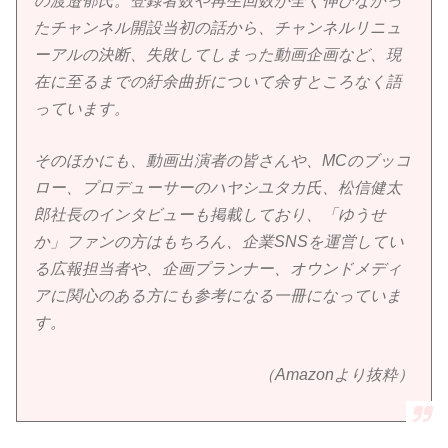
の渡邉郁氏。登録者数や再生回数が全く伸びなかっ
たチャンネル開設当初の話から、チャンネルリニュ
ーアルの決断、失敗してしまった動画企画など、現
在に至るまでの紆余曲折について余すところなく語
っています。
そのほかにも、動画出演者の皆さんや、MCのブッコ
ロー、プロデューサーのハヤシユタカ氏、松信健太
郎社長のインタビューも掲載しており、「ゆうせ
か」ファンの方はもちろん、企業SNSを運営してい
る広報担当者や、企画プランナー、オウンドメディ
アに関心のある方にも参考になる一冊になっていま
す。
（Amazonより抜粋）