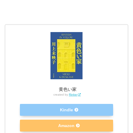
黄色い家
created by
Rinker
Kindle
Amazon