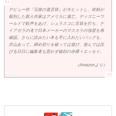
デビュー作『元彼の遺言状』が大ヒットし、依頼が
殺到した新人作家はアメリカに逃亡。ディズニーワ
ールドで歓声をあげ、シュラスコに舌鼓を打ち、ナ
イアガラの滝で日本メーカーのマスカラの強度を再
確認。さらに読みたい本も手に入れたいバッグも、
沢山あって。締め切りを破っては遊び、遊んでは詫
びる日日に編集者も思わず破顔の赤裸々エッセイ。
（Amazonより）