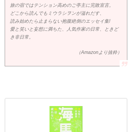
旅の宿ではテンション高めのご亭主に完敗宣言。
どこから読んでもミウラシヲンが溢れだす、
読み始めたら止まらない抱腹絶倒のエッセイ集!
愛と笑いと妄想に満ちた、人気作家の日常、ときど
き非日常。
（Amazonより抜粋）