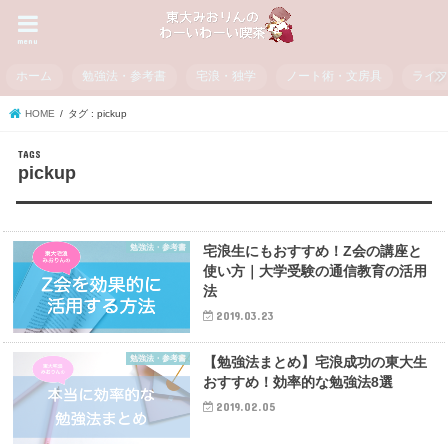
menu
ホーム
勉強法・参考書
宅浪・独学
ノート術・文房具
ライ
HOME
タグ : pickup
pickup
勉強法・参考書
宅浪生にもおすすめ！Z会の講座と
使い方｜大学受験の通信教育の活用
法
2019.03.23
勉強法・参考書
【勉強法まとめ】宅浪成功の東大生
おすすめ！効率的な勉強法8選
2019.02.05