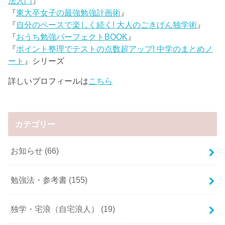
法入門
』
『
東大卒女子の最強勉強計画術
』
『
自分のペースで楽しく続く! 大人のごきげん独学術
』
『
おうち勉強パーフェクトBOOK
』
『
ポイント整理でテストの点数超アップ! 中学のまとめノ
ート
』シリーズ
詳しいプロフィールは
こちら
カテゴリー
お知らせ
(66)
勉強法・参考書
(155)
独学・宅浪（自宅浪人）
(19)