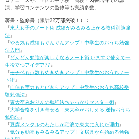
ロデュースや、全国の中学校・高校・図書館等での講
演、学習コンテンツの監修等も実績多数。
著書・監修書（累計22万部突破！）：
『
東大女子のノート術 成績がみるみる上がる教科別勉強
法
』
『
やる気も成績もぐんぐんアップ！中学生のおうち勉強
法入門
』
『
どんどん勉強が楽しくなるノート術 いますぐ使えて一
生役立つアイデア77
』
『
モチベも点数もめきめきアップ！中学生のおうちノー
ト術
』
『
自信も実力もとびきりアップ！中学生のおうち高校受
験勉強法
』
『
東大卒みおりんの勉強法ちゃっかりマスター術
』
『
大学合格を引き寄せる！東大卒がおしえる 逆転おうち
勉強法
』
『
豆腐メンタルのわたしが宅浪で東大に入れた理由
』
『
気分も効率もみるみるアップ！文房具から始める勉強