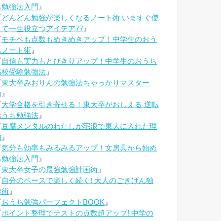
ち勉強法入門
』
『
どんどん勉強が楽しくなるノート術 いますぐ使
えて一生役立つアイデア77
』
『
モチベも点数もめきめきアップ！中学生のおう
ちノート術
』
『
自信も実力もとびきりアップ！中学生のおうち
高校受験勉強法
』
『
東大卒みおりんの勉強法ちゃっかりマスター
術
』
『
大学合格を引き寄せる！東大卒がおしえる 逆転
おうち勉強法
』
『
豆腐メンタルのわたしが宅浪で東大に入れた理
由
』
『
気分も効率もみるみるアップ！文房具から始め
る勉強法入門
』
『
東大卒女子の最強勉強計画術
』
『
自分のペースで楽しく続く! 大人のごきげん独
学術
』
『
おうち勉強パーフェクトBOOK
』
『
ポイント整理でテストの点数超アップ! 中学の