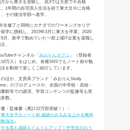
地方から東大を受験し、高3では大差で不合格
に。1年間の自宅浪人生活を経て東大文Ⅲに合格
し、その後法学部へ進学。
3年生修了と同時にカナダでのワーキングホリデ
ー留学に挑戦し、2019年3月に東大を卒業。2020
年9月、新卒で勤めていた一部上場IT企業を退職し
独立。
ouTubeチャンネル「
みおりんカフェ
」（登録者
数18万人）をはじめ、各種SNSでもノート術や勉
強法を動画で楽しくご紹介しています。
そのほか、文房具ブランド「みおりんStudy
Time」のプロデュースや、全国の中学校・高校・
図書館等での講演、学習コンテンツの監修等も実
績多数。
著書・監修書（累計22万部突破！）：
『
東大女子のノート術 成績がみるみる上がる教科
別勉強法
』
『
やる気も成績もぐんぐんアップ！中学生のおう