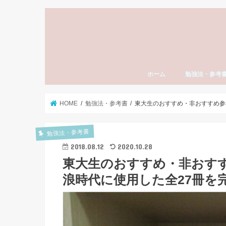
ホーム
勉強法・参考
勉強法全般
おすすめ参考書
勉強計画の立て
模試勉強法
英語
数学
国語（現代文・
世界史
日本史
モチベーション
東大受験
社会人の勉強法
資格・検定試験
スタディーエッ
子育て・親
HOME
勉強法・参考書
東大生のおすすめ・非おすすめ参
勉強法・参考書
2018.08.12
2020.10.28
東大生のおすすめ・非おすす
浪時代に使用した全27冊を