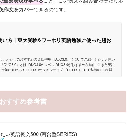
とで重要表現が学べる
こと。この例文を組み合わせたり応
英作文をカバー
できるのです。
の使い方｜東大受験&ワーホリ英語勉強に使った超お
は、わたしのおすすめの英単語帳『DUO3.0』についてご紹介したいと思い
単語帳『DUO3.0』とは DUO3.0のレベル DUO3.0がおすすめな理由 生きた英語
策にもなる！ DUO3.0のラインナップ 『DUO3.0』 CD基礎編 CD復習
EP１：『DUO 3.0』の読み込み STEP２：『DUO 3.0』の例文を書いて＆聴
復習用を繰り返し聴きまくる DUO3.0と一緒に使いたい参考書 DUO3.0...
おすすめ参考書
い英語長文500 (河合塾SERIES)
r