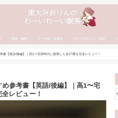
書
宅浪・独学
ノート術・文房具
ライフスタイル・日記
方
古文・漢文）
・やる気
セイ
宅浪・独学勉強法
宅浪体験記【月別】
社会人の勉強法
ノート術
おすすめ文房具
大学生活
就活
社会人の勉強法
フリーランス
読書・おすすめ本
ブログ運営
YouTube運営
貯金・マネー
ダイエット・食生活
日記・エッセイ
一年の抱負・振り返り
ワ
英
カ
ワ
考書【英語/後編】｜高1〜宅浪時代に使用した全27冊を完全レビュー！
め参考書【英語/後編】｜高1〜宅
完全レビュー！