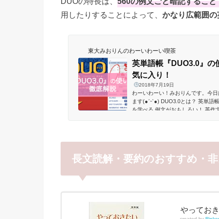
DUOの特長は、
560の例文ごと暗記するこ
用したりすることによって、
かなり広範囲の
東大みおりんのわーいわーい喫茶
英単語帳『DUO3.0』
気に入り！
2018年7月19日
わーいわーい！みおりんです。今日
ます(●ˊᵕˋ●) DUO3.0とは？ 英
を学べる 例文がおもしろい！ 英作文対
用 DUO3.0のおすすめの使い方 ST
いて覚える STEP３：例文暗記＆CD
長文読解・要約のおすすめ・非
やっておきた
created by
Rinke