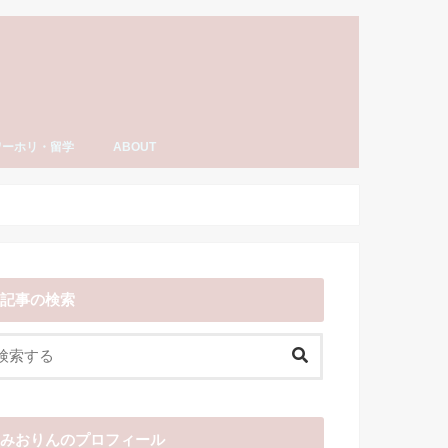
ワーホリ・留学
ABOUT
ーホリ・留学
語・TOEIC勉強法
ナダ情報
ーホリ日記
わーいわーい喫茶とは？
YouTube「みおりんカフェ」
みおりんのプロフィール
メディア掲載実績・出演情報
著書
運営記録
みおりんにメッセージや感想を送る
お仕事の相談
記事の検索
みおりんのプロフィール