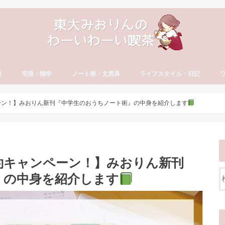
書
宅浪・独学
ノート術・文房具
ライフスタイル・日記
方
古文・漢文）
・やる気
セイ
宅浪・独学勉強法
宅浪体験記【月別】
社会人の勉強法
ノート術
おすすめ文房具
大学生活
就活
社会人の勉強法
フリーランス
読書・おすすめ本
ブログ運営
YouTube運営
貯金・マネー
ダイエット・食生活
日記・エッセイ
一年の抱負・振り返り
ワ
英
カ
ワ
ャンペーン！】みおりん新刊『中学生のおうちノート術』の中身を紹介します
先行予約キャンペーン！】みおりん新刊
』の中身を紹介します