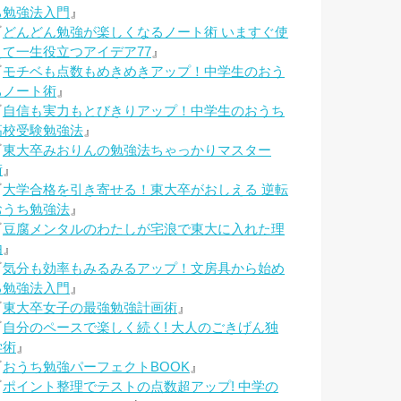
ち勉強法入門
』
『
どんどん勉強が楽しくなるノート術 いますぐ使
えて一生役立つアイデア77
』
『
モチベも点数もめきめきアップ！中学生のおう
ちノート術
』
『
自信も実力もとびきりアップ！中学生のおうち
高校受験勉強法
』
『
東大卒みおりんの勉強法ちゃっかりマスター
術
』
『
大学合格を引き寄せる！東大卒がおしえる 逆転
おうち勉強法
』
『
豆腐メンタルのわたしが宅浪で東大に入れた理
由
』
『
気分も効率もみるみるアップ！文房具から始め
る勉強法入門
』
『
東大卒女子の最強勉強計画術
』
『
自分のペースで楽しく続く! 大人のごきげん独
学術
』
『
おうち勉強パーフェクトBOOK
』
『
ポイント整理でテストの点数超アップ! 中学の