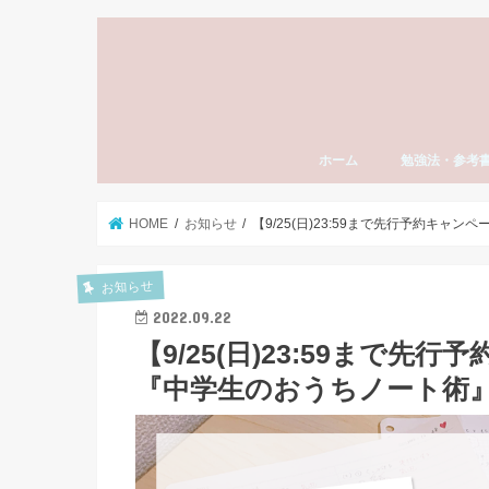
ホーム
勉強法・参考
勉強法全般
おすすめ参考書
勉強計画の立て
模試勉強法
英語
数学
国語（現代文・
世界史
日本史
モチベーション
東大受験
社会人の勉強法
資格・検定試験
スタディーエッ
子育て・親
HOME
お知らせ
【9/25(日)23:59まで先行予約キ
お知らせ
2022.09.22
【9/25(日)23:59まで
『中学生のおうちノート術