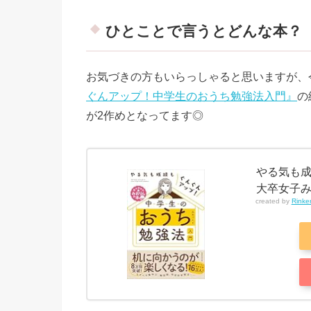
ひとことで言うとどんな本？
お気づきの方もいらっしゃると思いますが、
ぐんアップ！中学生のおうち勉強法入門』
の
が2作めとなってます◎
やる気も成
大卒女子み
created by
Rinke