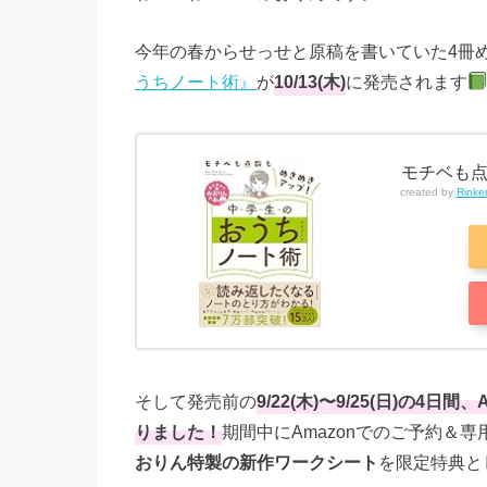
今年の春からせっせと原稿を書いていた4冊
うちノート術』
が
10/13(木)
に発売されます
モチベも点
created by
Rinke
そして発売前の
9/22(木)〜9/25(日)の
りました！
期間中にAmazonでのご予約＆
おりん特製の新作ワークシート
を限定特典と