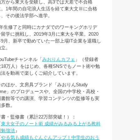
地方から東大を受験し、高3では大差で不合格
に。1年間の自宅浪人生活を経て東大文Ⅲに合格
し、その後法学部へ進学。
3年生修了と同時にカナダでのワーキングホリデ
ー留学に挑戦し、2019年3月に東大を卒業。2020
年9月、新卒で勤めていた一部上場IT企業を退職し
独立。
ouTubeチャンネル「
みおりんカフェ
」（登録者
数18万人）をはじめ、各種SNSでもノート術や勉
強法を動画で楽しくご紹介しています。
そのほか、文房具ブランド「みおりんStudy
Time」のプロデュースや、全国の中学校・高校・
図書館等での講演、学習コンテンツの監修等も実
績多数。
著書・監修書（累計22万部突破！）：
『
東大女子のノート術 成績がみるみる上がる教科
別勉強法
』
『
やる気も成績もぐんぐんアップ！中学生のおう