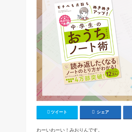
ツイート
シェア
わーいわーい！みおりんです。