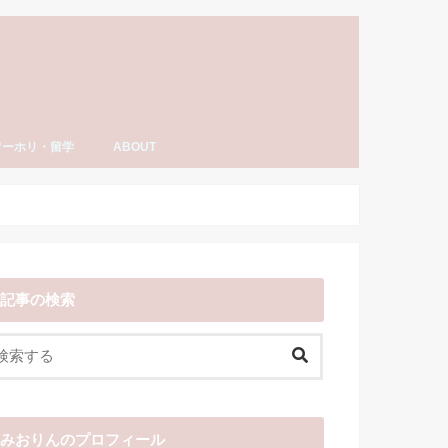
ワーホリ・留学
ABOUT
ーホリ・留学
語・TOEIC勉強法
ナダ情報
ーホリ日記
わーいわーい喫茶とは？
YouTube「みおりんカフェ」
みおりんのプロフィール
メディア掲載実績・出演情報
著書
運営記録
みおりんにメッセージや感想を送る
お仕事の相談
記事の検索
みおりんのプロフィール