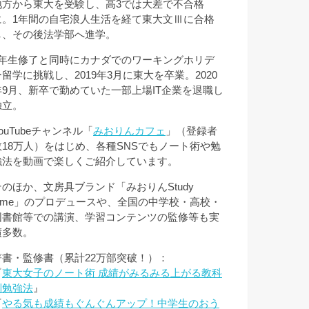
地方から東大を受験し、高3では大差で不合格
に。1年間の自宅浪人生活を経て東大文Ⅲに合格
し、その後法学部へ進学。
3年生修了と同時にカナダでのワーキングホリデ
ー留学に挑戦し、2019年3月に東大を卒業。2020
年9月、新卒で勤めていた一部上場IT企業を退職し
独立。
ouTubeチャンネル「
みおりんカフェ
」（登録者
数18万人）をはじめ、各種SNSでもノート術や勉
強法を動画で楽しくご紹介しています。
そのほか、文房具ブランド「みおりんStudy
Time」のプロデュースや、全国の中学校・高校・
図書館等での講演、学習コンテンツの監修等も実
績多数。
著書・監修書（累計22万部突破！）：
『
東大女子のノート術 成績がみるみる上がる教科
別勉強法
』
『
やる気も成績もぐんぐんアップ！中学生のおう