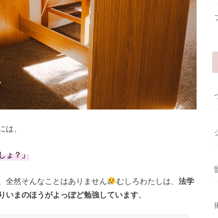
には、
しょ？」
、全然そんなことはありません
むしろわたしは、
法学
りいまのほうがよっぽど勉強しています
。