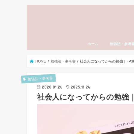
ホーム
勉強法・参考
勉強法全般
おすすめ参考書
勉強計画の立て
模試勉強法
英語
数学
国語（現代文・
世界史
日本史
モチベーション
東大受験
社会人の勉強法
資格・検定試験
スタディーエッ
子育て・親
HOME
勉強法・参考書
社会人になってからの勉強｜FP
勉強法・参考書
2020.01.26
2025.11.24
社会人になってからの勉強｜