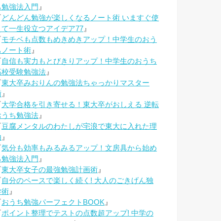
ち勉強法入門
』
『
どんどん勉強が楽しくなるノート術 いますぐ使
えて一生役立つアイデア77
』
『
モチベも点数もめきめきアップ！中学生のおう
ちノート術
』
『
自信も実力もとびきりアップ！中学生のおうち
高校受験勉強法
』
『
東大卒みおりんの勉強法ちゃっかりマスター
術
』
『
大学合格を引き寄せる！東大卒がおしえる 逆転
おうち勉強法
』
『
豆腐メンタルのわたしが宅浪で東大に入れた理
由
』
『
気分も効率もみるみるアップ！文房具から始め
る勉強法入門
』
『
東大卒女子の最強勉強計画術
』
『
自分のペースで楽しく続く! 大人のごきげん独
学術
』
『
おうち勉強パーフェクトBOOK
』
『
ポイント整理でテストの点数超アップ! 中学の