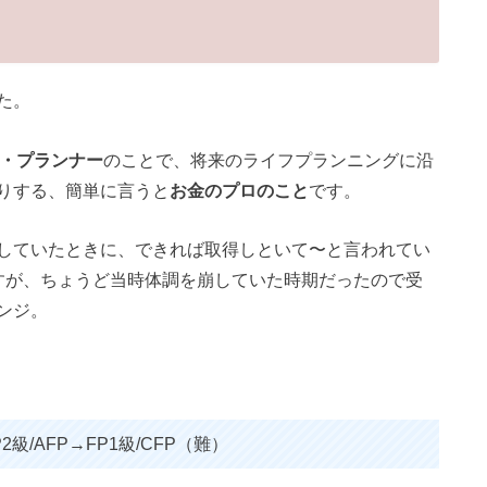
た。
・プランナー
のことで、将来のライフプランニングに沿
りする、簡単に言うと
お金のプロのこと
です。
していたときに、できれば取得しといて〜と言われてい
すが、ちょうど当時体調を崩していた時期だったので受
ンジ。
2級/AFP→FP1級/CFP（難）