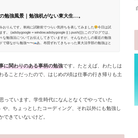
の勉強風景｜勉強机がない東大生…。
みおりんです。単純に試験前でつらい気持ちを表してみました
今日は試
ygoogle = window.adsbygoogle || ).push({});このブログでは、
々な勉強法についてお伝えしてきていますが、そんなわたしの最近の勉強
ドで寝ながら勉強〜〜
あ、布団ずれてきちゃった東大法学部の勉強はと
のですが、わたしは昔っから肩こり・首こりがひどく...
事に関わりのある事柄の勉強
です。たとえば、わたしは
わることだったので、はじめの頃は仕事の行き帰りも土
と思っています。学生時代になんとなくでやっていた
や、ちょっとしたコーディング、それ以外にも勉強し
）
かできていないけど。