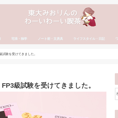
書
宅浪・独学
ノート術・文房具
ライフスタイル・日記
方
古文・漢文）
・やる気
セイ
宅浪・独学勉強法
宅浪体験記【月別】
社会人の勉強法
ノート術
おすすめ文房具
大学生活
就活
社会人の勉強法
フリーランス
読書・おすすめ本
ブログ運営
YouTube運営
貯金・マネー
ダイエット・食生活
日記・エッセイ
一年の抱負・振り返り
ワ
英
カ
ワ
3級試験を受けてきました。
FP3級試験を受けてきました。