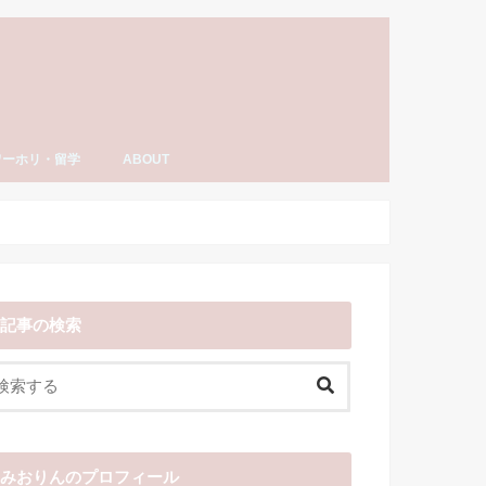
ワーホリ・留学
ABOUT
ーホリ・留学
語・TOEIC勉強法
ナダ情報
ーホリ日記
わーいわーい喫茶とは？
YouTube「みおりんカフェ」
みおりんのプロフィール
メディア掲載実績・出演情報
著書
運営記録
みおりんにメッセージや感想を送る
お仕事の相談
記事の検索
みおりんのプロフィール