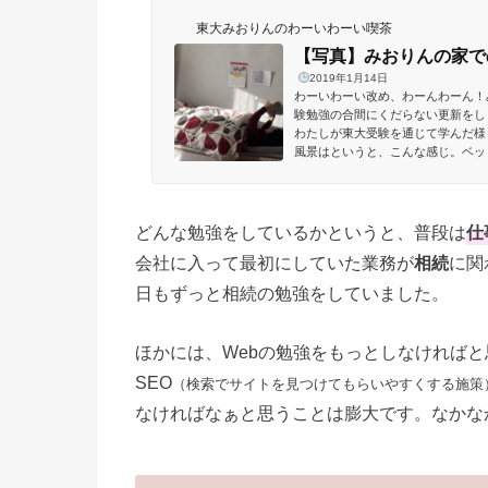
東大みおりんのわーいわーい喫茶
【写真】みおりんの家で
2019年1月14日
わーいわーい改め、わーんわーん！
験勉強の合間にくだらない更新をします。 (adsb
わたしが東大受験を通じて学んだ様
風景はというと、こんな感じ。ベッ
にかく膨大な資料の読み込みが必要な
どんな勉強をしているかというと、普段は
仕
会社に入って最初にしていた業務が
相続
に関
日もずっと相続の勉強をしていました。
ほかには、Webの勉強をもっとしなければ
SEO
（検索でサイトを見つけてもらいやすくする施策
なければなぁと思うことは膨大です。なかな