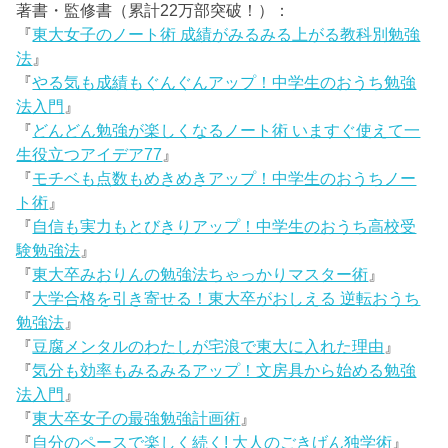
著書・監修書（累計22万部突破！）：
『
東大女子のノート術 成績がみるみる上がる教科別勉強
法
』
『
やる気も成績もぐんぐんアップ！中学生のおうち勉強
法入門
』
『
どんどん勉強が楽しくなるノート術 いますぐ使えて一
生役立つアイデア77
』
『
モチベも点数もめきめきアップ！中学生のおうちノー
ト術
』
『
自信も実力もとびきりアップ！中学生のおうち高校受
験勉強法
』
『
東大卒みおりんの勉強法ちゃっかりマスター術
』
『
大学合格を引き寄せる！東大卒がおしえる 逆転おうち
勉強法
』
『
豆腐メンタルのわたしが宅浪で東大に入れた理由
』
『
気分も効率もみるみるアップ！文房具から始める勉強
法入門
』
『
東大卒女子の最強勉強計画術
』
『
自分のペースで楽しく続く! 大人のごきげん独学術
』