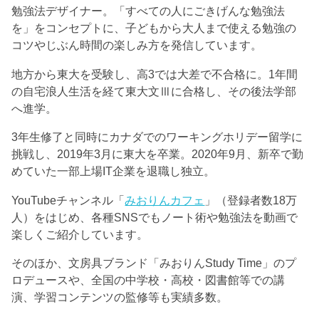
勉強法デザイナー。「すべての人にごきげんな勉強法
を」をコンセプトに、子どもから大人まで使える勉強の
コツやじぶん時間の楽しみ方を発信しています。
地方から東大を受験し、高3では大差で不合格に。1年間
の自宅浪人生活を経て東大文Ⅲに合格し、その後法学部
へ進学。
3年生修了と同時にカナダでのワーキングホリデー留学に
挑戦し、2019年3月に東大を卒業。2020年9月、新卒で勤
めていた一部上場IT企業を退職し独立。
YouTubeチャンネル「
みおりんカフェ
」（登録者数18万
人）をはじめ、各種SNSでもノート術や勉強法を動画で
楽しくご紹介しています。
そのほか、文房具ブランド「みおりんStudy Time」のプ
ロデュースや、全国の中学校・高校・図書館等での講
演、学習コンテンツの監修等も実績多数。