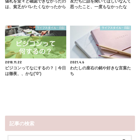
値札を堂々と確認できなかったの
友だちに話を聞いてほしいなんて
は、貧乏がバレたくなかったから
思ったこと、一度もなかったな
ライフスタイル・日記
ライフスタイル・日記
2018.11.22
2021.4.6
ビジコンってなにするの？｜今日
わたしの座右の銘や好きな言葉た
は徹夜、、かな(°0°)
ち
記事の検索