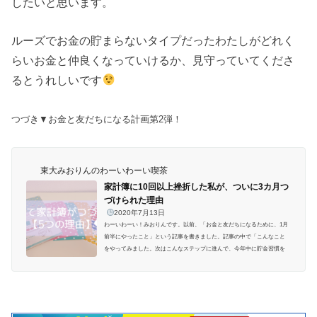
したいと思います。
ルーズでお金の貯まらないタイプだったわたしがどれく
らいお金と仲良くなっていけるか、見守っていてくださ
るとうれしいです
つづき▼お金と友だちになる計画第2弾！
東大みおりんのわーいわーい喫茶
家計簿に10回以上挫折した私が、ついに3カ月つ
づけられた理由
2020年7月13日
わーいわーい！みおりんです。以前、「お金と友だちになるために、1月
前半にやったこと」という記事を書きました。記事の中で「こんなこと
をやってみました。次はこんなステップに進んで、今年中に貯金習慣を
つけられるようにがんばります！」みたいなことを言っていたのです
が、そこから気づいたら半年…！
ブログでのご報告は空いてしまって
いましたが、お金と友だちになるプロジェクトは一応進めていました。
といっても、できていたのはたった一つ。家計簿です。ということで、
今日は誰得ですが家計簿の話を記録しておきたい...