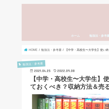
ホーム
勉強法・参考
勉強法全般
おすすめ参考書
勉強計画の立て
模試勉強法
英語
数学
国語（現代文・
世界史
日本史
モチベーション
東大受験
社会人の勉強法
資格・検定試験
スタディーエッ
子育て・親
HOME
勉強法・参考書
【中学・高校生〜大学生】使い終
勉強法・参考書
2021.04.25
2022.09.08
【中学・高校生〜大学生】
ておくべき？収納方法＆売