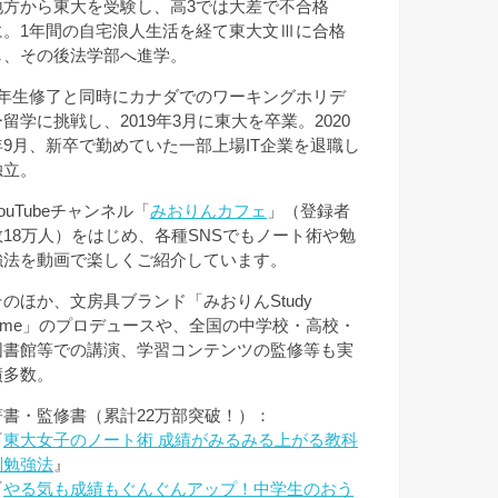
地方から東大を受験し、高3では大差で不合格
に。1年間の自宅浪人生活を経て東大文Ⅲに合格
し、その後法学部へ進学。
3年生修了と同時にカナダでのワーキングホリデ
ー留学に挑戦し、2019年3月に東大を卒業。2020
年9月、新卒で勤めていた一部上場IT企業を退職し
独立。
ouTubeチャンネル「
みおりんカフェ
」（登録者
数18万人）をはじめ、各種SNSでもノート術や勉
強法を動画で楽しくご紹介しています。
そのほか、文房具ブランド「みおりんStudy
Time」のプロデュースや、全国の中学校・高校・
図書館等での講演、学習コンテンツの監修等も実
績多数。
著書・監修書（累計22万部突破！）：
『
東大女子のノート術 成績がみるみる上がる教科
別勉強法
』
『
やる気も成績もぐんぐんアップ！中学生のおう