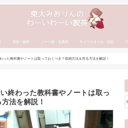
書
宅浪・独学
ノート術・文房具
ライフスタイル・日記
方
古文・漢文）
・やる気
セイ
宅浪・独学勉強法
宅浪体験記【月別】
社会人の勉強法
ノート術
おすすめ文房具
大学生活
就活
社会人の勉強法
フリーランス
読書・おすすめ本
ブログ運営
YouTube運営
貯金・マネー
ダイエット・食生活
日記・エッセイ
一年の抱負・振り返り
ワ
英
カ
ワ
わった教科書やノートは取っておくべき？収納方法＆売る方法を解説！
使い終わった教科書やノートは取っ
る方法を解説！