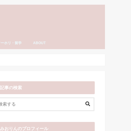
ワーホリ・留学
ABOUT
ーホリ・留学
語・TOEIC勉強法
ナダ情報
ーホリ日記
わーいわーい喫茶とは？
YouTube「みおりんカフェ」
みおりんのプロフィール
メディア掲載実績・出演情報
著書
運営記録
みおりんにメッセージや感想を送る
お仕事の相談
記事の検索
みおりんのプロフィール