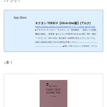
↓アプリ！
App Store
‎キクタン TOEIC®【All-in-One版】(アルク)
https://apps.apple.com/jp/app/キクタン-toeic-all-in-one版-アルク/id1230841760
‎■ アルクのベストセラー『キクタン』が「発音練習」「単語レベル診断」
機能を搭載し、新登場！■ キクタンTOEIC® Test Score 600、800、990が
一つになった「All-in-One」版が誕生！■ 無理に覚えようとしなくても、
自然に英単語が暗記できる立体的な学習システム！--------------------------
-------------------------------------- ■ 聞いて覚えるコーパス英単語「キクタ
ン」をお届けします・ 最新のコーパスデータを徹底分析し、試験に出る
単語のみ提供します。・ 見出し語、フレーズ、例文を刷新し、最新…
↓本！