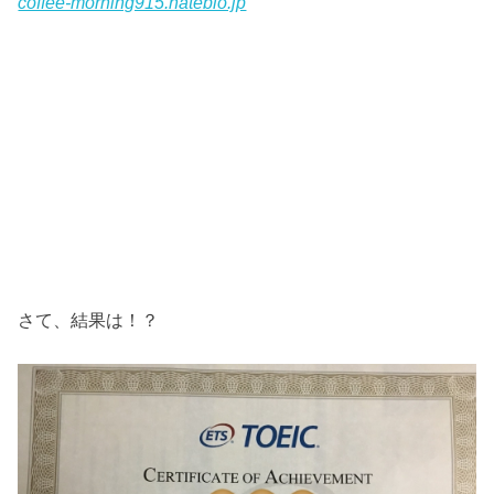
coffee-morning915.hateblo.jp
さて、結果は！？