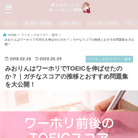
menu
ホーム
勉強法・参考書
宅浪・独学
ノート術・文房具
ライ
HOME
ワーキングホリデー・留学
みおりんはワーホリでTOEICを伸ばせたのか？｜ガチなスコアの推移とおすすめ問題集を大公
開！
2018.02.28
2020.05.09
ワーキングホリデー・留学
みおりんはワーホリでTOEICを伸ばせたの
か？｜ガチなスコアの推移とおすすめ問題集
を大公開！