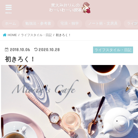
menu
ホーム
勉強法・参考書
宅浪・独学
ノート術・文房具
ライ
HOME
ライフスタイル・日記
初きろく！
2018.10.06
2020.10.28
ライフスタイル・日記
初きろく！