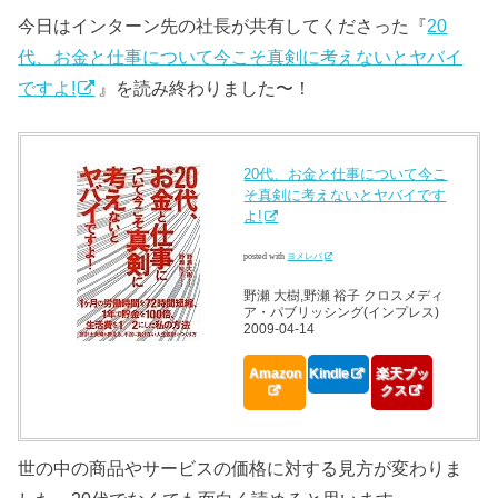
今日はインターン先の社長が共有してくださった『
20
代、お金と仕事について今こそ真剣に考えないとヤバイ
ですよ!
』を読み終わりました〜！
20代、お金と仕事について今こ
そ真剣に考えないとヤバイです
よ!
posted with
ヨメレバ
野瀬 大樹,野瀬 裕子 クロスメディ
ア・パブリッシング(インプレス)
2009-04-14
Amazon
Kindle
楽天ブッ
クス
世の中の商品やサービスの価格に対する見方が変わりま