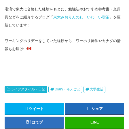
宅浪で東大に合格した経験をもとに、勉強法やおすすめ参考書・文房
具などをご紹介するブログ「
東大みおりんのわーいわーい喫茶
」を更
新しています！
ワーキングホリデーをしていた経験から、ワーホリ留学やカナダの情
報もお届け中
ライフスタイル・日記
Diary・考えごと
大学生活
ツイート
シェア
はてブ
LINE