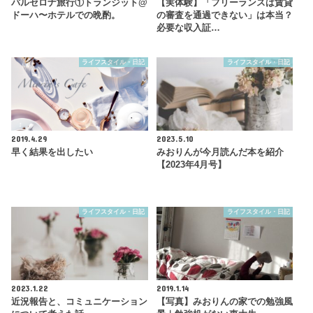
バルセロナ旅行①トランジット@
【実体験】「フリーランスは賃貸
ドーハ〜ホテルでの晩酌。
の審査を通過できない」は本当？
必要な収入証…
ライフスタイル・日記
ライフスタイル・日記
2019.4.29
2023.5.10
早く結果を出したい
みおりんが今月読んだ本を紹介
【2023年4月号】
ライフスタイル・日記
ライフスタイル・日記
2023.1.22
2019.1.14
近況報告と、コミュニケーション
【写真】みおりんの家での勉強風