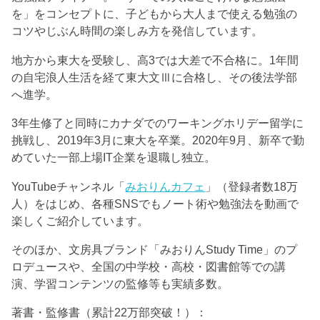
を」をコンセプトに、子どもから大人まで使える勉強の
コツやじぶん時間の楽しみ方を発信しています。
地方から東大を受験し、高3では大差で不合格に。1年間
の自宅浪人生活を経て東大文Ⅲに合格し、その後法学部
へ進学。
3年生修了と同時にカナダでのワーキングホリデー留学に
挑戦し、2019年3月に東大を卒業。2020年9月、新卒で勤
めていた一部上場IT企業を退職し独立。
YouTubeチャンネル「
みおりんカフェ
」（登録者数18万
人）をはじめ、各種SNSでもノート術や勉強法を動画で
楽しくご紹介しています。
そのほか、文房具ブランド「みおりんStudy Time」のプ
ロデュースや、全国の中学校・高校・図書館等での講
演、学習コンテンツの監修等も実績多数。
著書・監修書（累計22万部突破！）：