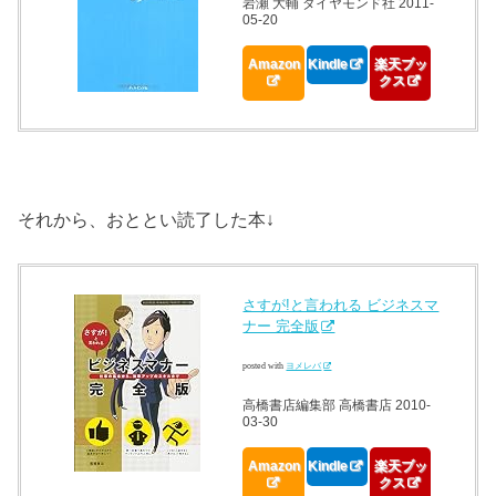
岩瀬 大輔 ダイヤモンド社 2011-
05-20
Amazon
Kindle
楽天ブッ
クス
それから、おととい読了した本↓
さすが!と言われる ビジネスマ
ナー 完全版
posted with
ヨメレバ
高橋書店編集部 高橋書店 2010-
03-30
Amazon
Kindle
楽天ブッ
クス