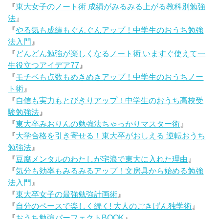
『
東大女子のノート術 成績がみるみる上がる教科別勉強
法
』
『
やる気も成績もぐんぐんアップ！中学生のおうち勉強
法入門
』
『
どんどん勉強が楽しくなるノート術 いますぐ使えて一
生役立つアイデア77
』
『
モチベも点数もめきめきアップ！中学生のおうちノー
ト術
』
『
自信も実力もとびきりアップ！中学生のおうち高校受
験勉強法
』
『
東大卒みおりんの勉強法ちゃっかりマスター術
』
『
大学合格を引き寄せる！東大卒がおしえる 逆転おうち
勉強法
』
『
豆腐メンタルのわたしが宅浪で東大に入れた理由
』
『
気分も効率もみるみるアップ！文房具から始める勉強
法入門
』
『
東大卒女子の最強勉強計画術
』
『
自分のペースで楽しく続く! 大人のごきげん独学術
』
『
おうち勉強パーフェクトBOOK
』