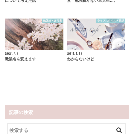
について考えた話
景｜勉強机がない東大生…。
勉強法・参考書
ライフスタイル・日記
2021.4.1
2018.8.21
職業名を変えます
わからないけど
記事の検索