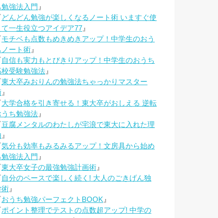
ち勉強法入門
』
『
どんどん勉強が楽しくなるノート術 いますぐ使
えて一生役立つアイデア77
』
『
モチベも点数もめきめきアップ！中学生のおう
ちノート術
』
『
自信も実力もとびきりアップ！中学生のおうち
高校受験勉強法
』
『
東大卒みおりんの勉強法ちゃっかりマスター
術
』
『
大学合格を引き寄せる！東大卒がおしえる 逆転
おうち勉強法
』
『
豆腐メンタルのわたしが宅浪で東大に入れた理
由
』
『
気分も効率もみるみるアップ！文房具から始め
る勉強法入門
』
『
東大卒女子の最強勉強計画術
』
『
自分のペースで楽しく続く! 大人のごきげん独
学術
』
『
おうち勉強パーフェクトBOOK
』
『
ポイント整理でテストの点数超アップ! 中学の