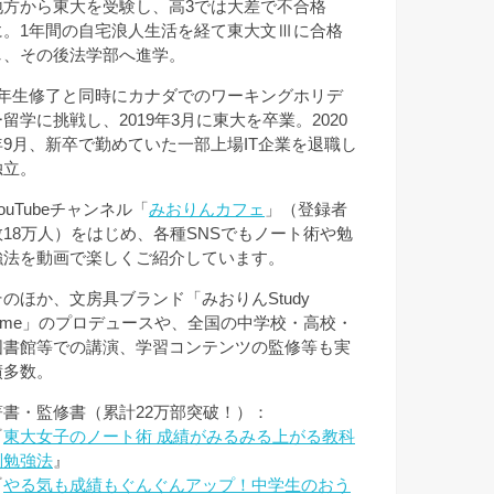
地方から東大を受験し、高3では大差で不合格
に。1年間の自宅浪人生活を経て東大文Ⅲに合格
し、その後法学部へ進学。
3年生修了と同時にカナダでのワーキングホリデ
ー留学に挑戦し、2019年3月に東大を卒業。2020
年9月、新卒で勤めていた一部上場IT企業を退職し
独立。
ouTubeチャンネル「
みおりんカフェ
」（登録者
数18万人）をはじめ、各種SNSでもノート術や勉
強法を動画で楽しくご紹介しています。
そのほか、文房具ブランド「みおりんStudy
Time」のプロデュースや、全国の中学校・高校・
図書館等での講演、学習コンテンツの監修等も実
績多数。
著書・監修書（累計22万部突破！）：
『
東大女子のノート術 成績がみるみる上がる教科
別勉強法
』
『
やる気も成績もぐんぐんアップ！中学生のおう