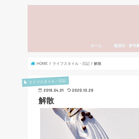
ホーム
勉強法・参考
勉強法全般
おすすめ参考書
勉強計画の立て
模試勉強法
英語
数学
国語（現代文・
世界史
日本史
モチベーション
東大受験
社会人の勉強法
資格・検定試験
スタディーエッ
子育て・親
HOME
ライフスタイル・日記
解散
ライフスタイル・日記
2018.04.01
2020.10.28
解散