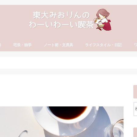
書
宅浪・独学
ノート術・文房具
ライフスタイル・日記
方
古文・漢文）
・やる気
セイ
宅浪・独学勉強法
宅浪体験記【月別】
社会人の勉強法
ノート術
おすすめ文房具
大学生活
就活
社会人の勉強法
フリーランス
読書・おすすめ本
ブログ運営
YouTube運営
貯金・マネー
ダイエット・食生活
日記・エッセイ
一年の抱負・振り返り
ワ
英
カ
ワ