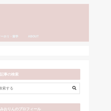
ワーホリ・留学
ABOUT
ーホリ・留学
語・TOEIC勉強法
ナダ情報
ーホリ日記
わーいわーい喫茶とは？
YouTube「みおりんカフェ」
みおりんのプロフィール
メディア掲載実績・出演情報
著書
運営記録
みおりんにメッセージや感想を送る
お仕事の相談
記事の検索
みおりんのプロフィール