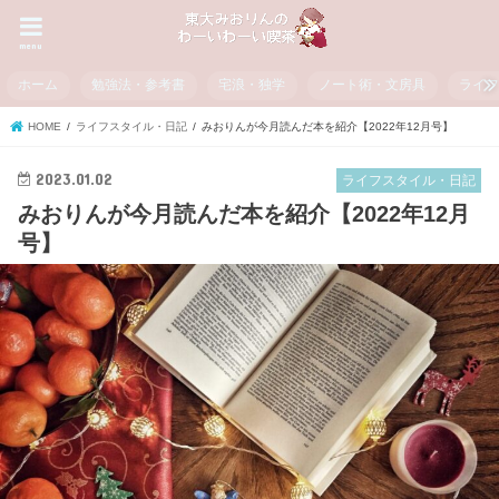
menu
ホーム
勉強法・参考書
宅浪・独学
ノート術・文房具
ライ
HOME
ライフスタイル・日記
みおりんが今月読んだ本を紹介【2022年12月号】
2023.01.02
ライフスタイル・日記
みおりんが今月読んだ本を紹介【2022年12月
号】