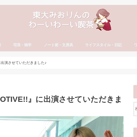
書
宅浪・独学
ノート術・文房具
ライフスタイル・日記
方
古文・漢文）
・やる気
セイ
宅浪・独学勉強法
宅浪体験記【月別】
社会人の勉強法
ノート術
おすすめ文房具
大学生活
就活
社会人の勉強法
フリーランス
読書・おすすめ本
ブログ運営
YouTube運営
貯金・マネー
ダイエット・食生活
日記・エッセイ
一年の抱負・振り返り
ワ
英
カ
ワ
』に出演させていただきました♪
TIVE!!』に出演させていただきま