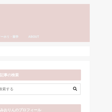
ワーホリ・留学
ABOUT
ーホリ・留学
語・TOEIC勉強法
ナダ情報
ーホリ日記
わーいわーい喫茶とは？
YouTube「みおりんカフェ」
みおりんのプロフィール
メディア掲載実績・出演情報
著書
運営記録
みおりんにメッセージや感想を送る
お仕事の相談
記事の検索
みおりんのプロフィール