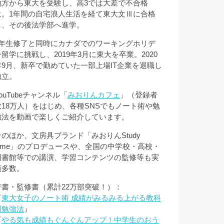
地方から東大を受験し、高3では大差で不合格
に。1年間の自宅浪人生活を経て東大文Ⅲに合格
し、その後法学部へ進学。
3年生修了と同時にカナダでのワーキングホリデ
ー留学に挑戦し、2019年3月に東大を卒業。2020
年9月、新卒で勤めていた一部上場IT企業を退職し
独立。
ouTubeチャンネル「
みおりんカフェ
」（登録者
数18万人）をはじめ、各種SNSでもノート術や勉
強法を動画で楽しくご紹介しています。
そのほか、文房具ブランド「みおりんStudy
Time」のプロデュースや、全国の中学校・高校・
図書館等での講演、学習コンテンツの監修等も実
績多数。
著書・監修書（累計22万部突破！）：
『
東大女子のノート術 成績がみるみる上がる教科
別勉強法
』
『
やる気も成績もぐんぐんアップ！中学生のおう