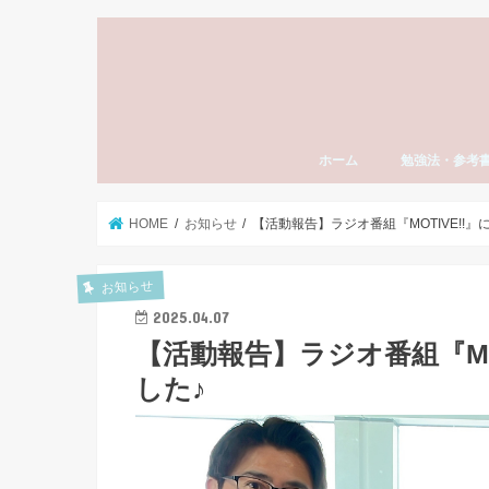
ホーム
勉強法・参考
勉強法全般
おすすめ参考書
勉強計画の立て
模試勉強法
英語
数学
国語（現代文・
世界史
日本史
モチベーション
東大受験
社会人の勉強法
資格・検定試験
スタディーエッ
子育て・親
HOME
お知らせ
【活動報告】ラジオ番組『MOTIVE!!
お知らせ
2025.04.07
【活動報告】ラジオ番組『MO
した♪