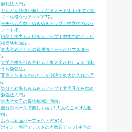
ち勉強法入門
』
『
どんどん勉強が楽しくなるノート術 いますぐ使
えて一生役立つアイデア77
』
『
モチベも点数もめきめきアップ！中学生のおう
ちノート術
』
『
自信も実力もとびきりアップ！中学生のおうち
高校受験勉強法
』
『
東大卒みおりんの勉強法ちゃっかりマスター
術
』
『
大学合格を引き寄せる！東大卒がおしえる 逆転
おうち勉強法
』
『
豆腐メンタルのわたしが宅浪で東大に入れた理
由
』
『
気分も効率もみるみるアップ！文房具から始め
る勉強法入門
』
『
東大卒女子の最強勉強計画術
』
『
自分のペースで楽しく続く! 大人のごきげん独
学術
』
『
おうち勉強パーフェクトBOOK
』
『
ポイント整理でテストの点数超アップ! 中学の