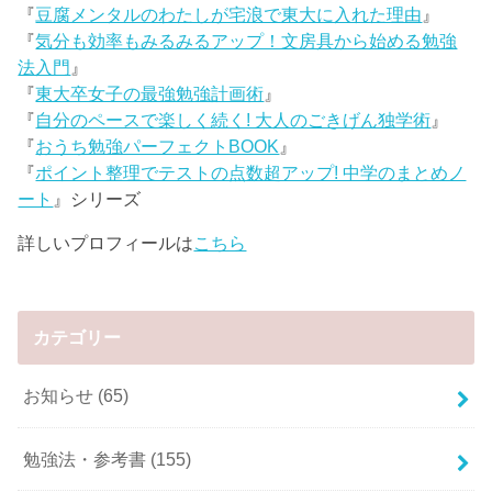
『
豆腐メンタルのわたしが宅浪で東大に入れた理由
』
『
気分も効率もみるみるアップ！文房具から始める勉強
法入門
』
『
東大卒女子の最強勉強計画術
』
『
自分のペースで楽しく続く! 大人のごきげん独学術
』
『
おうち勉強パーフェクトBOOK
』
『
ポイント整理でテストの点数超アップ! 中学のまとめノ
ート
』シリーズ
詳しいプロフィールは
こちら
カテゴリー
お知らせ
(65)
勉強法・参考書
(155)