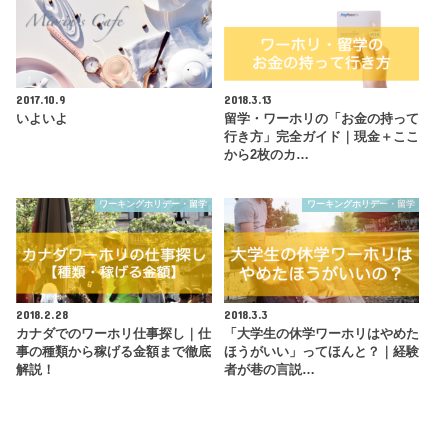
2017.10.9
2018.3.13
いよいよ
留学・ワーホリの「お金の持って
行き方」完全ガイド｜現金＋ここ
から2枚のカ…
ワーキングホリデー・留学
ワーキングホリデー・留学
2018.2.28
2018.3.3
カナダでのワーホリ仕事探し｜仕
「大学生の休学ワーホリはやめた
事の種類から稼げる金額まで徹底
ほうがいい」ってほんと？｜経験
解説！
者が巷の言説…