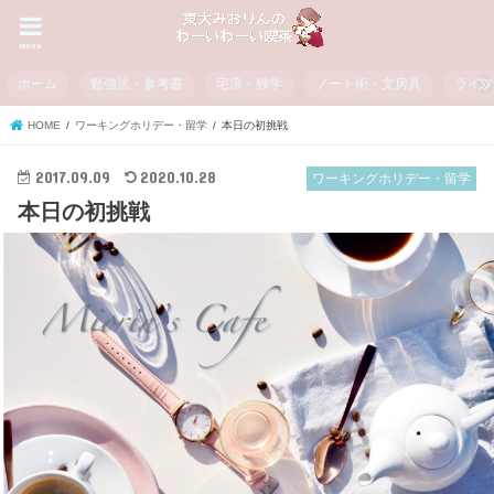
menu
ホーム
勉強法・参考書
宅浪・独学
ノート術・文房具
ライ
HOME
ワーキングホリデー・留学
本日の初挑戦
2017.09.09
2020.10.28
ワーキングホリデー・留学
本日の初挑戦