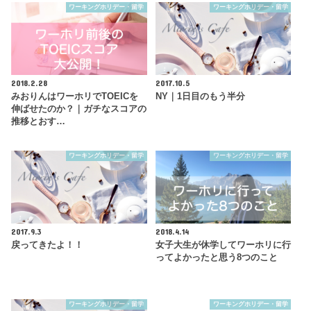
ワーキングホリデー・留学
ワーキングホリデー・留学
2018.2.28
2017.10.5
みおりんはワーホリでTOEICを
NY｜1日目のもう半分
伸ばせたのか？｜ガチなスコアの
推移とおす…
ワーキングホリデー・留学
ワーキングホリデー・留学
2017.9.3
2018.4.14
戻ってきたよ！！
女子大生が休学してワーホリに行
ってよかったと思う8つのこと
ワーキングホリデー・留学
ワーキングホリデー・留学