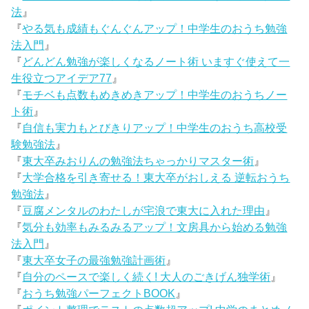
法
』
『
やる気も成績もぐんぐんアップ！中学生のおうち勉強
法入門
』
『
どんどん勉強が楽しくなるノート術 いますぐ使えて一
生役立つアイデア77
』
『
モチベも点数もめきめきアップ！中学生のおうちノー
ト術
』
『
自信も実力もとびきりアップ！中学生のおうち高校受
験勉強法
』
『
東大卒みおりんの勉強法ちゃっかりマスター術
』
『
大学合格を引き寄せる！東大卒がおしえる 逆転おうち
勉強法
』
『
豆腐メンタルのわたしが宅浪で東大に入れた理由
』
『
気分も効率もみるみるアップ！文房具から始める勉強
法入門
』
『
東大卒女子の最強勉強計画術
』
『
自分のペースで楽しく続く! 大人のごきげん独学術
』
『
おうち勉強パーフェクトBOOK
』