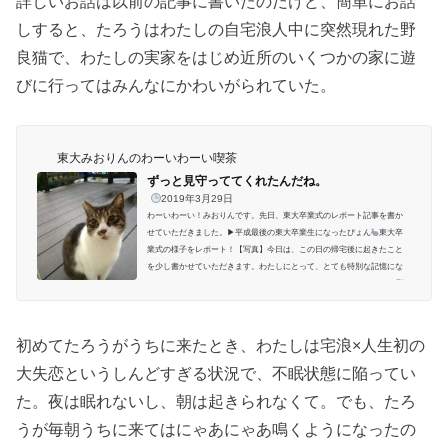
詳しいお話は以前の記事に書いたのだけど、簡単にお話
しすると、たろうはわたしの自宅浪人中に突然現れた野
良猫で、わたしの実家をはじめ近所のいくつかの家に遊
びに行ってはみんなにかわいがられていた。
東大みおりんのわーいわーい喫茶
ずっと見守っててくれたんだね。
2019年3月29日
わーいわーい！みおりんです。先日、東大卒業式のレポート記事を書か
せていただきました。▶︎平成最後の東大卒業生になったぴょん
東大卒
業式の様子をレポート！【写真】今日は、この日の帰宅後に起きたこと
を少し書かせていただきます。わたしにとって、とても特別な記憶にな
ったので。 (adsbygoogle = window.adsbygoogle || ).push({});みなさんは野
良猫のたろうをご存知でしょうか？当ブログに何度か登場している猫で
す。笑▼初登場はこのとき。東大宅浪中にやっていたこと【6月】｜初め
ての模試を受けました。「...
初めてたろうがうちに来たとき、わたしは宅浪×人生初の
大失恋というしんどすぎる状況で、不眠状態に陥ってい
た。夜は眠れないし、朝は起きられなくて。でも、たろ
うが毎朝うちに来てはにゃあにゃあ鳴くようになったの