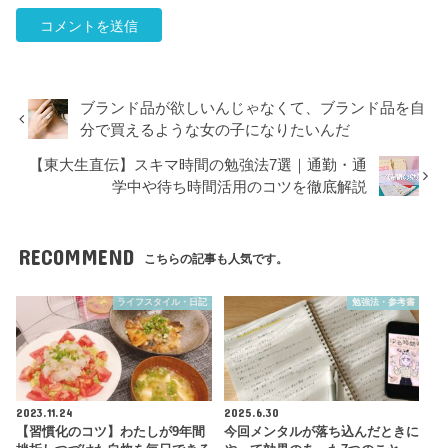
ブランド品が欲しいんじゃなくて、ブランド品を自
分で買えるような女の子になりたいんだ
【東大生直伝】スキマ時間の勉強法7選｜通勤・通
学中や待ち時間活用のコツを徹底解説
RECOMMEND
こちらの記事も人気です。
ライフスタイル・日記
勉強法・参考書
2023.11.24
2025.6.30
【習慣化のコツ】わたしが9年間
今回メンタルが落ち込んだときに