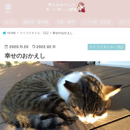
menu
ホーム
勉強法・参考書
宅浪・独学
ノート術・文房具
ライ
HOME
ライフスタイル・日記
幸せのおかえし
2020.11.20
2022.02.11
ライフスタイル・日記
幸せのおかえし