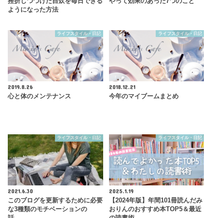
挫折しつづけた自炊を毎日できる
やって効果のあった7つのこと
ようになった方法
ライフスタイル・日記
ライフスタイル・日記
2019.8.26
2018.12.21
心と体のメンテナンス
今年のマイブームまとめ
ライフスタイル・日記
ライフスタイル・日記
2021.6.30
2025.1.19
このブログを更新するために必要
【2024年版】年間101冊読んだみ
な3種類のモチベーションの
おりんのおすすめ本TOP5＆最近
話。。
の読書術