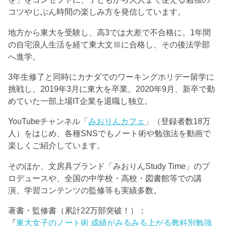
コツやじぶん時間の楽しみ方を発信しています。
地方から東大を受験し、高3では大差で不合格に。1年間
の自宅浪人生活を経て東大文Ⅲに合格し、その後法学部
へ進学。
3年生修了と同時にカナダでのワーキングホリデー留学に
挑戦し、2019年3月に東大を卒業。2020年9月、新卒で勤
めていた一部上場IT企業を退職し独立。
YouTubeチャンネル「
みおりんカフェ
」（登録者数18万
人）をはじめ、各種SNSでもノート術や勉強法を動画で
楽しくご紹介しています。
そのほか、文房具ブランド「みおりんStudy Time」のプ
ロデュースや、全国の中学校・高校・図書館等での講
演、学習コンテンツの監修等も実績多数。
著書・監修書（累計22万部突破！）：
『
東大女子のノート術 成績がみるみる上がる教科別勉強