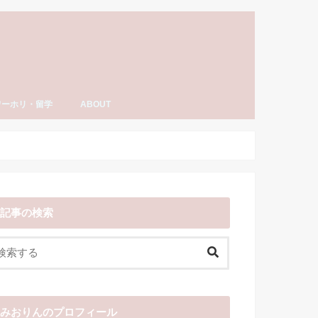
ワーホリ・留学
ABOUT
ーホリ・留学
語・TOEIC勉強法
ナダ情報
ーホリ日記
わーいわーい喫茶とは？
YouTube「みおりんカフェ」
みおりんのプロフィール
メディア掲載実績・出演情報
著書
運営記録
みおりんにメッセージや感想を送る
お仕事の相談
記事の検索
みおりんのプロフィール