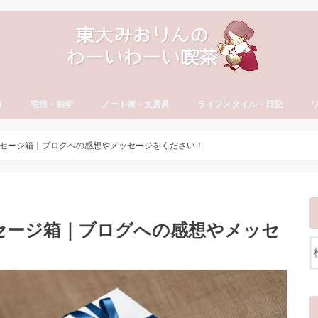
書
宅浪・独学
ノート術・文房具
ライフスタイル・日記
方
古文・漢文）
・やる気
セイ
宅浪・独学勉強法
宅浪体験記【月別】
社会人の勉強法
ノート術
おすすめ文房具
大学生活
就活
社会人の勉強法
フリーランス
読書・おすすめ本
ブログ運営
YouTube運営
貯金・マネー
ダイエット・食生活
日記・エッセイ
一年の抱負・振り返り
ワ
英
カ
ワ
セージ箱｜ブログへの感想やメッセージをください！
セージ箱｜ブログへの感想やメッセ