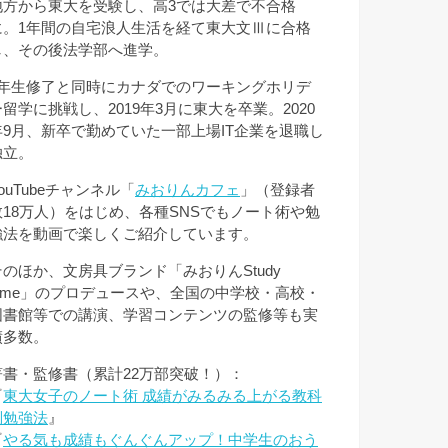
地方から東大を受験し、高3では大差で不合格
に。1年間の自宅浪人生活を経て東大文Ⅲに合格
し、その後法学部へ進学。
3年生修了と同時にカナダでのワーキングホリデ
ー留学に挑戦し、2019年3月に東大を卒業。2020
年9月、新卒で勤めていた一部上場IT企業を退職し
独立。
ouTubeチャンネル「
みおりんカフェ
」（登録者
数18万人）をはじめ、各種SNSでもノート術や勉
強法を動画で楽しくご紹介しています。
そのほか、文房具ブランド「みおりんStudy
Time」のプロデュースや、全国の中学校・高校・
図書館等での講演、学習コンテンツの監修等も実
績多数。
著書・監修書（累計22万部突破！）：
『
東大女子のノート術 成績がみるみる上がる教科
別勉強法
』
『
やる気も成績もぐんぐんアップ！中学生のおう