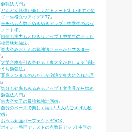
ち勉強法入門
』
『
どんどん勉強が楽しくなるノート術 いますぐ使
えて一生役立つアイデア77
』
『
モチベも点数もめきめきアップ！中学生のおう
ちノート術
』
『
自信も実力もとびきりアップ！中学生のおうち
高校受験勉強法
』
『
東大卒みおりんの勉強法ちゃっかりマスター
術
』
『
大学合格を引き寄せる！東大卒がおしえる 逆転
おうち勉強法
』
『
豆腐メンタルのわたしが宅浪で東大に入れた理
由
』
『
気分も効率もみるみるアップ！文房具から始め
る勉強法入門
』
『
東大卒女子の最強勉強計画術
』
『
自分のペースで楽しく続く! 大人のごきげん独
学術
』
『
おうち勉強パーフェクトBOOK
』
『
ポイント整理でテストの点数超アップ! 中学の