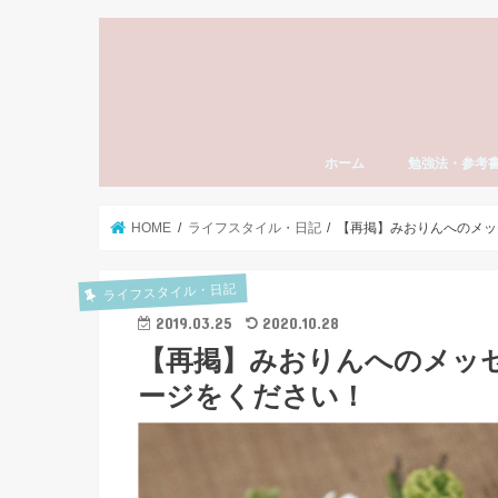
ホーム
勉強法・参考
勉強法全般
おすすめ参考書
勉強計画の立て
模試勉強法
英語
数学
国語（現代文・
世界史
日本史
モチベーション
東大受験
社会人の勉強法
資格・検定試験
スタディーエッ
子育て・親
HOME
ライフスタイル・日記
【再掲】みおりんへのメッ
ライフスタイル・日記
2019.03.25
2020.10.28
【再掲】みおりんへのメッ
ージをください！