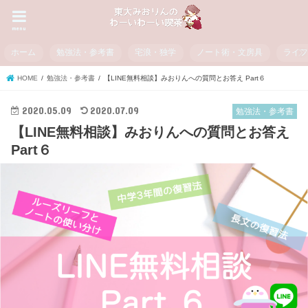
menu
ホーム
勉強法・参考書
宅浪・独学
ノート術・文房具
ライ
HOME
勉強法・参考書
【LINE無料相談】みおりんへの質問とお答え Part６
2020.05.09
2020.07.09
勉強法・参考書
【LINE無料相談】みおりんへの質問とお答え
Part６