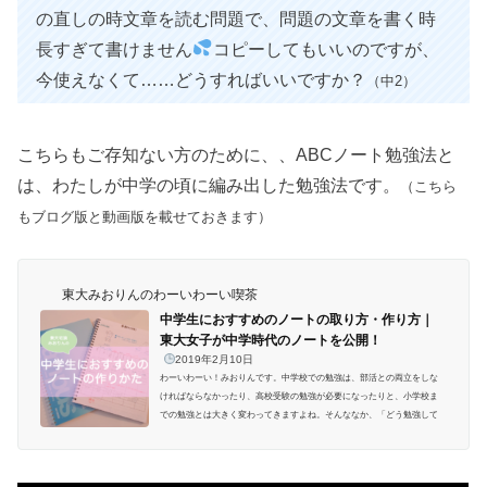
の直しの時文章を読む問題で、問題の文章を書く時
長すぎて書けません
コピーしてもいいのですが、
今使えなくて……どうすればいいですか？
（中2）
こちらもご存知ない方のために、、ABCノート勉強法と
は、わたしが中学の頃に編み出した勉強法です。
（こちら
もブログ版と動画版を載せておきます）
東大みおりんのわーいわーい喫茶
中学生におすすめのノートの取り方・作り方｜
東大女子が中学時代のノートを公開！
2019年2月10日
わーいわーい！みおりんです。中学校での勉強は、部活との両立をしな
ければならなかったり、高校受験の勉強が必要になったりと、小学校ま
での勉強とは大きく変わってきますよね。そんななか、「どう勉強して
いいかわからない…」「ノートの作り方がわからない…」という子も多
いかと思います。そこで今日は、元宅浪の東大女子みおりんが、年末年
始に実家で発掘した中学時代のノートをご紹介します。中学生のノート