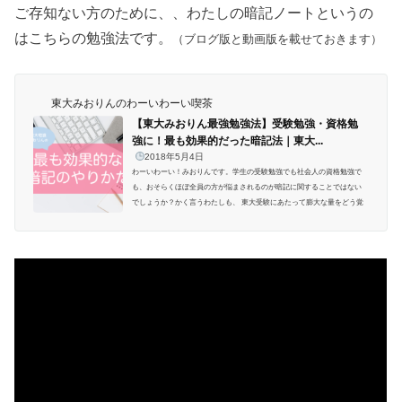
ご存知ない方のために、、わたしの暗記ノートというの
はこちらの勉強法です。
（ブログ版と動画版を載せておきます）
東大みおりんのわーいわーい喫茶
【東大みおりん最強勉強法】受験勉強・資格勉
強に！最も効果的だった暗記法｜東大...
2018年5月4日
わーいわーい！みおりんです。学生の受験勉強でも社会人の資格勉強で
も、おそらくほぼ全員の方が悩まされるのが暗記に関することではない
でしょうか？かく言うわたしも、 東大受験にあたって膨大な量をどう覚
えるかずっと考えていました。▶︎宅浪みおりんのプロフィールについて
はこちら(●ˊᵕˋ●)世の中に暗記法はたくさんありますが、今回はわたしが
自宅浪人(宅浪)の試行錯誤の末たどりついた、みおりん的最強の暗記法を
ご紹介します。
こちらの内容を詳しくまとめた動画をアップしまし
た！ みおりん最強の暗記法はこれ...