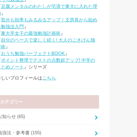
『
豆腐メンタルのわたしが宅浪で東大に入れた理
由
』
『
気分も効率もみるみるアップ！文房具から始め
る勉強法入門
』
『
東大卒女子の最強勉強計画術
』
『
自分のペースで楽しく続く! 大人のごきげん独
学術
』
『
おうち勉強パーフェクトBOOK
』
『
ポイント整理でテストの点数超アップ! 中学の
まとめノート
』シリーズ
詳しいプロフィールは
こちら
カテゴリー
お知らせ
(65)
勉強法・参考書
(155)