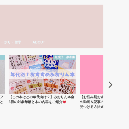
ワーホリ・留学
ABOUT
ーホリ・留学
語・TOEIC勉強法
ナダ情報
ーホリ日記
わーいわーい喫茶とは？
YouTube「みおりんカフェ」
みおりんのプロフィール
メディア掲載実績・出演情報
著書
運営記録
みおりんにメッセージや感想を送る
お仕事の相談
考書
プロフィール・ABOUT
プロフィー
全
【お悩み別おすすめコンテンツ】みおりん
【随時更新】YouTube「みお
の動画＆記事の中から自分に合ったものを
の動画一覧｜学年・お悩み別に
見つける方法✍
ンテンツを整理しました！