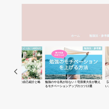
ホーム
勉強法・参考
勉強法全般
おすすめ参考書
勉強計画の立て
模試勉強法
英語
数学
国語（現代文・
世界史
日本史
モチベーション
東大受験
社会人の勉強法
資格・検定試験
スタディーエッ
子育て・親
勉強法・参考書
ライフスタイル・日記
気が出ない！宅浪東大生が教え
【2026年版】わたしがこれからやってみた
最
ションアップのコツ13選
いことと、出してみたいグッズ＆書籍
ェ
お