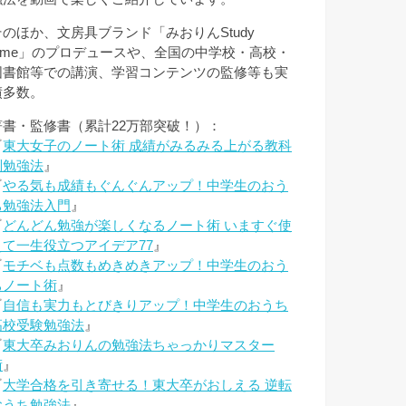
そのほか、文房具ブランド「みおりんStudy
Time」のプロデュースや、全国の中学校・高校・
図書館等での講演、学習コンテンツの監修等も実
績多数。
著書・監修書（累計22万部突破！）：
『
東大女子のノート術 成績がみるみる上がる教科
別勉強法
』
『
やる気も成績もぐんぐんアップ！中学生のおう
ち勉強法入門
』
『
どんどん勉強が楽しくなるノート術 いますぐ使
えて一生役立つアイデア77
』
『
モチベも点数もめきめきアップ！中学生のおう
ちノート術
』
『
自信も実力もとびきりアップ！中学生のおうち
高校受験勉強法
』
『
東大卒みおりんの勉強法ちゃっかりマスター
術
』
『
大学合格を引き寄せる！東大卒がおしえる 逆転
おうち勉強法
』