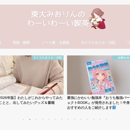
書
宅浪・独学
ノート術・文房具
ライフスタイル・日記
方
古文・漢文）
・やる気
セイ
宅浪・独学勉強法
宅浪体験記【月別】
社会人の勉強法
ノート術
おすすめ文房具
大学生活
就活
社会人の勉強法
フリーランス
読書・おすすめ本
ブログ運営
YouTube運営
貯金・マネー
ダイエット・食生活
日記・エッセイ
一年の抱負・振り返り
ワ
英
カ
ワ
お知らせ
勉強法・参
強にかわいい勉強本『おうち勉強パーフ
【この本はどの年代向け？】みおりん本
クトBOOK』が発売されました！中身と
8冊の対象年齢と本の内容をご紹介
すすめの人をご紹介します