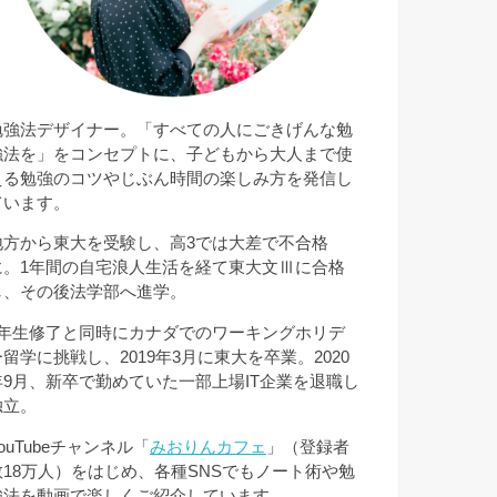
勉強法デザイナー。「すべての人にごきげんな勉
強法を」をコンセプトに、子どもから大人まで使
える勉強のコツやじぶん時間の楽しみ方を発信し
ています。
地方から東大を受験し、高3では大差で不合格
に。1年間の自宅浪人生活を経て東大文Ⅲに合格
し、その後法学部へ進学。
3年生修了と同時にカナダでのワーキングホリデ
ー留学に挑戦し、2019年3月に東大を卒業。2020
年9月、新卒で勤めていた一部上場IT企業を退職し
独立。
ouTubeチャンネル「
みおりんカフェ
」（登録者
数18万人）をはじめ、各種SNSでもノート術や勉
強法を動画で楽しくご紹介しています。