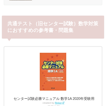
学を目指しているといった高校生のみなさんに向けて、基本のキから英
語の勉強法をまとめました。▶︎筆者：宅浪みおりんのプロフィールにつ
いてはこちら(●ˊᵕˋ●) 学年別！英語の正しい勉強法 高1の英語勉強法 高2の
英語勉強法 高3の英語勉強法 英単語の覚え方（暗記法） 英文法の勉強法
和訳・英文解釈の勉強法 長...
共通テスト（旧センター試験）数学対策
におすすめの参考書・問題集
センター試験必勝マニュアル 数学1A 2020年受験用
created by
Rinker