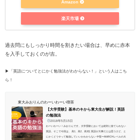
Amazon
楽天市場
過去問にもしっかり時間を割きたい場合は、早めに赤本
を入手しておくのが吉。
▶︎「英語についてとにかく勉強法がわからない！」という人はこち
ら！
東大みおりんのわーいわーい喫茶
【大学受験】基本のキから東大生が解説！英語
の勉強法
2018年5月15日
わーいわーい！みおりんです。大学受験においては絶対に捨てられない
英語。そこで今回は、 高1、高2、高3生 英語が大事だとは思うけど、と
にかくどうやって勉強していいかわからない 中堅〜MARCHレベルの大