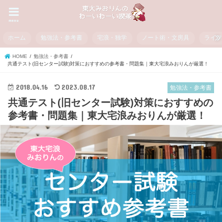
menu
ホーム
勉強法・参考書
宅浪・独学
ノート術・文房具
ライ
HOME
勉強法・参考書
共通テスト(旧センター試験)対策におすすめの参考書・問題集｜東大宅浪みおりんが厳選！
2018.04.16
2023.08.17
勉強法・参考書
共通テスト(旧センター試験)対策におすすめの
参考書・問題集｜東大宅浪みおりんが厳選！