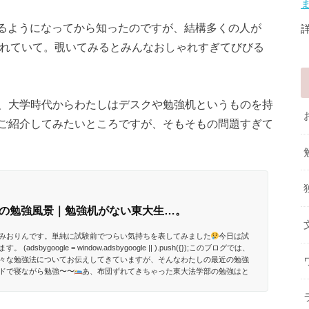
究するようになってから知ったのですが、結構多くの人が
れていて。覗いてみるとみんなおしゃれすぎてびびる
、大学時代からわたしはデスクや勉強机というものを持
ご紹介してみたいところですが、そもそもの問題すぎて
の勉強風景｜勉強机がない東大生…。
みおりんです。単純に試験前でつらい気持ちを表してみました
今日は試
ygoogle = window.adsbygoogle || ).push({});このブログでは、
々な勉強法についてお伝えしてきていますが、そんなわたしの最近の勉強
ドで寝ながら勉強〜〜
あ、布団ずれてきちゃった東大法学部の勉強はと
のですが、わたしは昔っから肩こり・首こりがひどく...