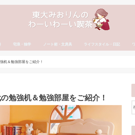
書
宅浪・独学
ノート術・文房具
ライフスタイル・日記
方
古文・漢文）
・やる気
セイ
宅浪・独学勉強法
宅浪体験記【月別】
社会人の勉強法
ノート術
おすすめ文房具
大学生活
就活
社会人の勉強法
フリーランス
読書・おすすめ本
ブログ運営
YouTube運営
貯金・マネー
ダイエット・食生活
日記・エッセイ
一年の抱負・振り返り
ワ
英
カ
ワ
の勉強机＆勉強部屋をご紹介！
時代の勉強机＆勉強部屋をご紹介！