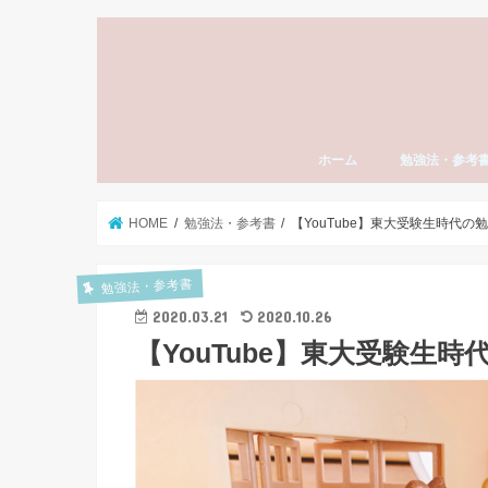
ホーム
勉強法・参考
勉強法全般
おすすめ参考書
勉強計画の立て
模試勉強法
英語
数学
国語（現代文・
世界史
日本史
モチベーション
東大受験
社会人の勉強法
資格・検定試験
スタディーエッ
子育て・親
HOME
勉強法・参考書
【YouTube】東大受験生時代
勉強法・参考書
2020.03.21
2020.10.26
【YouTube】東大受験生