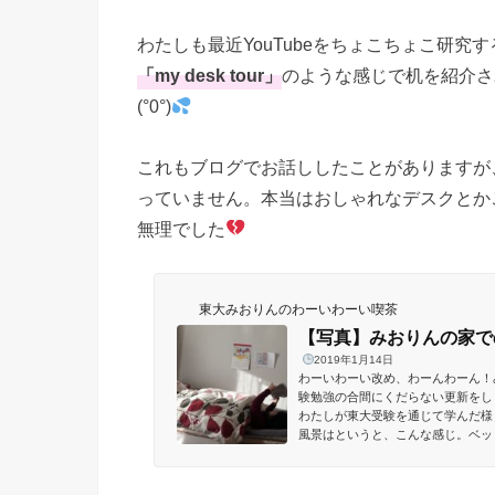
わたしも最近YouTubeをちょこちょこ研
「my desk tour」
のような感じで机を紹介さ
(°0°)
これもブログでお話ししたことがありますが
っていません。本当はおしゃれなデスクとか
無理でした
東大みおりんのわーいわーい喫茶
【写真】みおりんの家で
2019年1月14日
わーいわーい改め、わーんわーん！
験勉強の合間にくだらない更新をします。 (adsb
わたしが東大受験を通じて学んだ様
風景はというと、こんな感じ。ベッ
にかく膨大な資料の読み込みが必要な