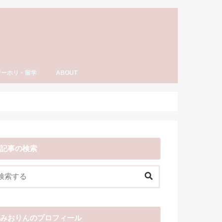
ワーホリ・留学
ABOUT
ーホリ・留学
語・TOEIC勉強法
ナダ情報
ーホリ日記
わーいわーい喫茶とは？
YouTube「みおりんカフェ」
みおりんのプロフィール
メディア掲載実績・出演情報
著書
運営記録
みおりんにメッセージや感想を送る
お仕事の相談
記事の検索
みおりんのプロフィール