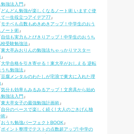
ち勉強法入門
』
『
どんどん勉強が楽しくなるノート術 いますぐ使
えて一生役立つアイデア77
』
『
モチベも点数もめきめきアップ！中学生のおう
ちノート術
』
『
自信も実力もとびきりアップ！中学生のおうち
高校受験勉強法
』
『
東大卒みおりんの勉強法ちゃっかりマスター
術
』
『
大学合格を引き寄せる！東大卒がおしえる 逆転
おうち勉強法
』
『
豆腐メンタルのわたしが宅浪で東大に入れた理
由
』
『
気分も効率もみるみるアップ！文房具から始め
る勉強法入門
』
『
東大卒女子の最強勉強計画術
』
『
自分のペースで楽しく続く! 大人のごきげん独
学術
』
『
おうち勉強パーフェクトBOOK
』
『
ポイント整理でテストの点数超アップ! 中学の