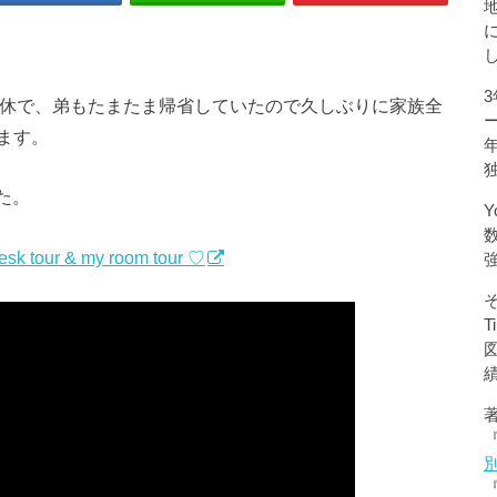
休で、弟もたまたま帰省していたので久しぶりに家族全
ます。
た。
Y
r & my room tour ♡