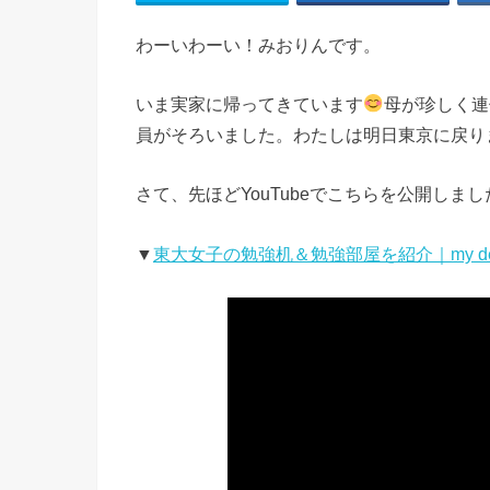
わーいわーい！みおりんです。
いま実家に帰ってきています
母が珍しく連
員がそろいました。わたしは明日東京に戻り
さて、先ほどYouTubeでこちらを公開しまし
▼
東大女子の勉強机＆勉強部屋を紹介｜my desk tou