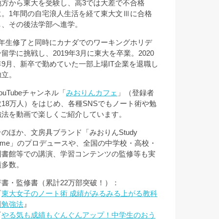
地方から東大を受験し、高3では大差で不合格
に。1年間の自宅浪人生活を経て東大文Ⅲに合格
し、その後法学部へ進学。
3年生修了と同時にカナダでのワーキングホリデ
ー留学に挑戦し、2019年3月に東大を卒業。2020
年9月、新卒で勤めていた一部上場IT企業を退職し
独立。
ouTubeチャンネル「
みおりんカフェ
」（登録者
数18万人）をはじめ、各種SNSでもノート術や勉
強法を動画で楽しくご紹介しています。
そのほか、文房具ブランド「みおりんStudy
Time」のプロデュースや、全国の中学校・高校・
図書館等での講演、学習コンテンツの監修等も実
績多数。
著書・監修書（累計22万部突破！）：
『
東大女子のノート術 成績がみるみる上がる教科
別勉強法
』
『
やる気も成績もぐんぐんアップ！中学生のおう