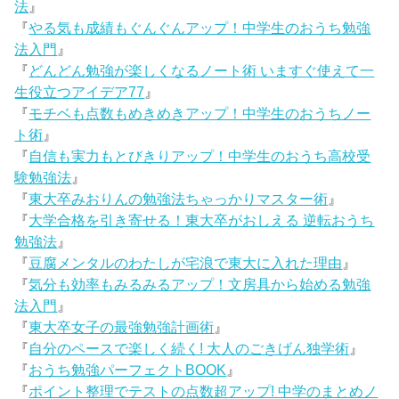
法
』
『
やる気も成績もぐんぐんアップ！中学生のおうち勉強
法入門
』
『
どんどん勉強が楽しくなるノート術 いますぐ使えて一
生役立つアイデア77
』
『
モチベも点数もめきめきアップ！中学生のおうちノー
ト術
』
『
自信も実力もとびきりアップ！中学生のおうち高校受
験勉強法
』
『
東大卒みおりんの勉強法ちゃっかりマスター術
』
『
大学合格を引き寄せる！東大卒がおしえる 逆転おうち
勉強法
』
『
豆腐メンタルのわたしが宅浪で東大に入れた理由
』
『
気分も効率もみるみるアップ！文房具から始める勉強
法入門
』
『
東大卒女子の最強勉強計画術
』
『
自分のペースで楽しく続く! 大人のごきげん独学術
』
『
おうち勉強パーフェクトBOOK
』
『
ポイント整理でテストの点数超アップ! 中学のまとめノ