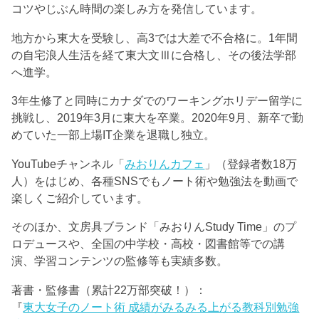
コツやじぶん時間の楽しみ方を発信しています。
地方から東大を受験し、高3では大差で不合格に。1年間
の自宅浪人生活を経て東大文Ⅲに合格し、その後法学部
へ進学。
3年生修了と同時にカナダでのワーキングホリデー留学に
挑戦し、2019年3月に東大を卒業。2020年9月、新卒で勤
めていた一部上場IT企業を退職し独立。
YouTubeチャンネル「
みおりんカフェ
」（登録者数18万
人）をはじめ、各種SNSでもノート術や勉強法を動画で
楽しくご紹介しています。
そのほか、文房具ブランド「みおりんStudy Time」のプ
ロデュースや、全国の中学校・高校・図書館等での講
演、学習コンテンツの監修等も実績多数。
著書・監修書（累計22万部突破！）：
『
東大女子のノート術 成績がみるみる上がる教科別勉強