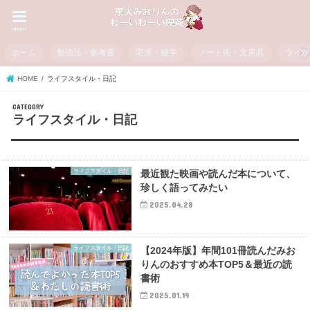
menu
ホーム
勉強法・参考書
宅浪・独学
ノート術・文房具
ライ
HOME
ライフスタイル・日記
ライフスタイル・日記
ライフスタイル・日記
最近観た映画や読んだ本について、
珍しく語ってみたい
2025.04.28
ライフスタイル・日記
【2024年版】年間101冊読んだみお
りんのおすすめ本TOP5＆最近の読
書術
2025.01.19