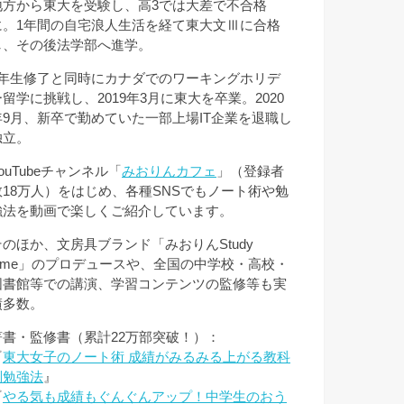
地方から東大を受験し、高3では大差で不合格
に。1年間の自宅浪人生活を経て東大文Ⅲに合格
し、その後法学部へ進学。
3年生修了と同時にカナダでのワーキングホリデ
ー留学に挑戦し、2019年3月に東大を卒業。2020
年9月、新卒で勤めていた一部上場IT企業を退職し
独立。
ouTubeチャンネル「
みおりんカフェ
」（登録者
数18万人）をはじめ、各種SNSでもノート術や勉
強法を動画で楽しくご紹介しています。
そのほか、文房具ブランド「みおりんStudy
Time」のプロデュースや、全国の中学校・高校・
図書館等での講演、学習コンテンツの監修等も実
績多数。
著書・監修書（累計22万部突破！）：
『
東大女子のノート術 成績がみるみる上がる教科
別勉強法
』
『
やる気も成績もぐんぐんアップ！中学生のおう