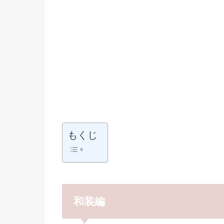
もくじ
和装編