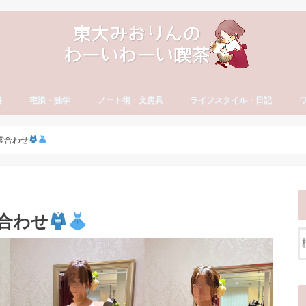
書
宅浪・独学
ノート術・文房具
ライフスタイル・日記
方
古文・漢文）
・やる気
セイ
宅浪・独学勉強法
宅浪体験記【月別】
社会人の勉強法
ノート術
おすすめ文房具
大学生活
就活
社会人の勉強法
フリーランス
読書・おすすめ本
ブログ運営
YouTube運営
貯金・マネー
ダイエット・食生活
日記・エッセイ
一年の抱負・振り返り
ワ
英
カ
ワ
裳合わせ
合わせ