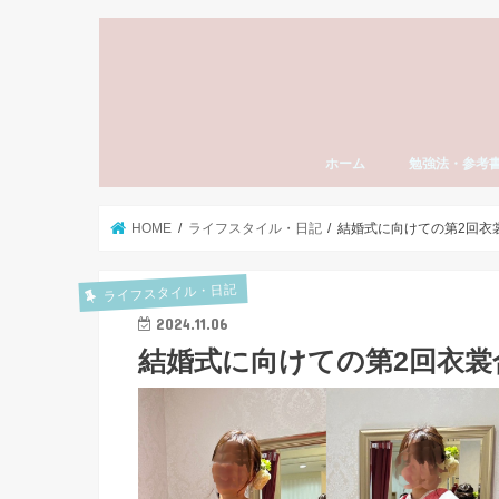
ホーム
勉強法・参考
勉強法全般
おすすめ参考書
勉強計画の立て
模試勉強法
英語
数学
国語（現代文・
世界史
日本史
モチベーション
東大受験
社会人の勉強法
資格・検定試験
スタディーエッ
子育て・親
HOME
ライフスタイル・日記
結婚式に向けての第2回衣
ライフスタイル・日記
2024.11.06
結婚式に向けての第2回衣裳