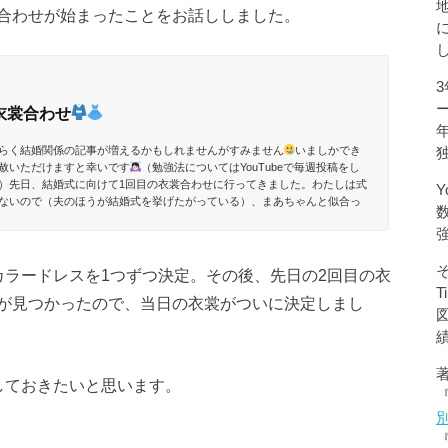
合わせが始まったことをお話ししました。
衣裳合わせ
らく結婚関係の記事が増えるかもしれませんがすみません
いましかでき
赦いただけますと幸いです
（勉強法についてはYouTubeで毎週投稿をし
）先日、結婚式に向けて1回目の衣裳合わせに行ってきました。わたしは式
Y
ないので（夫のほうが結婚式を挙げたがっている）、まあちゃんと似合っ
うせわたしがどんな衣裳を...
カラードレスを1つずつ決定。その後、先日の2回目の衣
が見つかったので、当日の衣裳がついに決定しまし
しておきたいと思います。