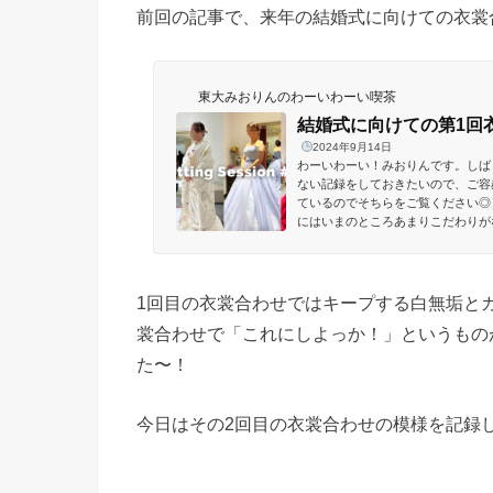
前回の記事で、来年の結婚式に向けての衣裳
東大みおりんのわーいわーい喫茶
結婚式に向けての第1回
2024年9月14日
わーいわーい！みおりんです。しば
ない記録をしておきたいので、ご容
ているのでそちらをご覧ください◎
にはいまのところあまりこだわりが
ていて予算内に収まればいいかな、ど
1回目の衣裳合わせではキープする白無垢と
裳合わせで「これにしよっか！」というもの
た〜！
今日はその2回目の衣裳合わせの模様を記録