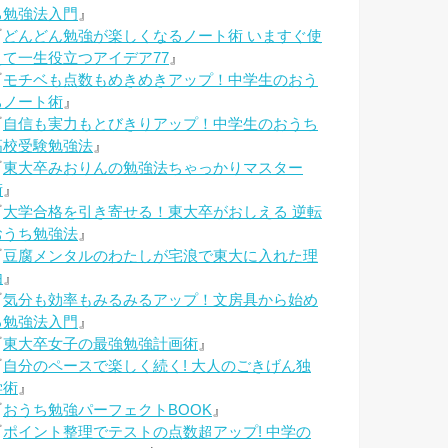
ち勉強法入門
』
『
どんどん勉強が楽しくなるノート術 いますぐ使
えて一生役立つアイデア77
』
『
モチベも点数もめきめきアップ！中学生のおう
ちノート術
』
『
自信も実力もとびきりアップ！中学生のおうち
高校受験勉強法
』
『
東大卒みおりんの勉強法ちゃっかりマスター
術
』
『
大学合格を引き寄せる！東大卒がおしえる 逆転
おうち勉強法
』
『
豆腐メンタルのわたしが宅浪で東大に入れた理
由
』
『
気分も効率もみるみるアップ！文房具から始め
る勉強法入門
』
『
東大卒女子の最強勉強計画術
』
『
自分のペースで楽しく続く! 大人のごきげん独
学術
』
『
おうち勉強パーフェクトBOOK
』
『
ポイント整理でテストの点数超アップ! 中学の