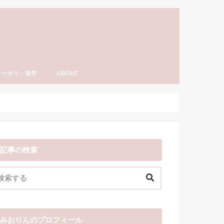
ワーホリ・留学
ABOUT
ーホリ・留学
語・TOEIC勉強法
ナダ情報
ーホリ日記
わーいわーい喫茶とは？
YouTube「みおりんカフェ」
みおりんのプロフィール
メディア掲載実績・出演情報
著書
運営記録
みおりんにメッセージや感想を送る
お仕事の相談
記事の検索
みおりんのプロフィール