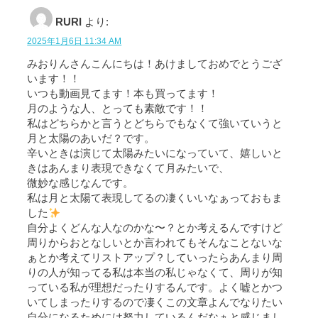
RURI
より:
2025年1月6日 11:34 AM
みおりんさんこんにちは！あけましておめでとうござ
います！！
いつも動画見てます！本も買ってます！
月のような人、とっても素敵です！！
私はどちらかと言うとどちらでもなくて強いていうと
月と太陽のあいだ？です。
辛いときは演じて太陽みたいになっていて、嬉しいと
きはあんまり表現できなくて月みたいで、
微妙な感じなんです。
私は月と太陽て表現してるの凄くいいなぁっておもま
した
自分よくどんな人なのかな〜？とか考えるんですけど
周りからおとなしいとか言われてもそんなことないな
ぁとか考えてリストアップ？していったらあんまり周
りの人が知ってる私は本当の私じゃなくて、周りが知
っている私が理想だったりするんです。よく嘘とかつ
いてしまったりするので凄くこの文章よんでなりたい
自分になるためには努力しているんだなぁと感じまし