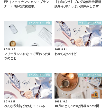
FP（ファイナンシャル・プラン
【お知らせ】ブログ&無料学習相
ナー）3級の試験結果。
談を今月いっぱいお休みします
ライフスタイル・日記
ライフスタイル・日記
2022.1.8
2018.8.21
フリーランスになって変わった8
わからないけど
つのこと
ライフスタイル・日記
ライフスタイル・日記
2019.1.17
2022.10.3
みんな役割を分けあっている
10月のとくべつな目標＆note開