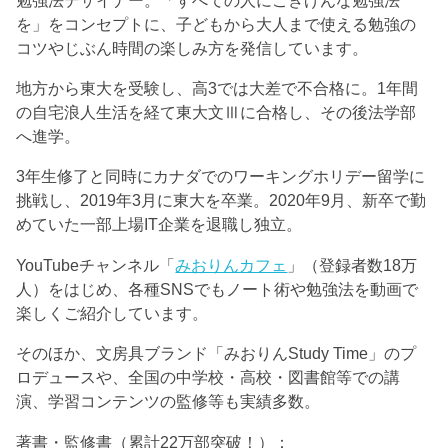
を」をコンセプトに、子どもから大人まで使える勉強の
コツやじぶん時間の楽しみ方を発信しています。
地方から東大を受験し、高3では大差で不合格に。1年間
の自宅浪人生活を経て東大文Ⅲに合格し、その後法学部
へ進学。
3年生修了と同時にカナダでのワーキングホリデー留学に
挑戦し、2019年3月に東大を卒業。2020年9月、新卒で勤
めていた一部上場IT企業を退職し独立。
YouTubeチャンネル「
みおりんカフェ
」（登録者数18万
人）をはじめ、各種SNSでもノート術や勉強法を動画で
楽しくご紹介しています。
そのほか、文房具ブランド「みおりんStudy Time」のプ
ロデュースや、全国の中学校・高校・図書館等での講
演、学習コンテンツの監修等も実績多数。
著書・監修書（累計22万部突破！）：