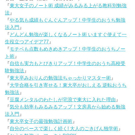
『
東大女子のノート術 成績がみるみる上がる教科別勉強
法
』
『
やる気も成績もぐんぐんアップ！中学生のおうち勉強
法入門
』
『
どんどん勉強が楽しくなるノート術 いますぐ使えて一
生役立つアイデア77
』
『
モチベも点数もめきめきアップ！中学生のおうちノー
ト術
』
『
自信も実力もとびきりアップ！中学生のおうち高校受
験勉強法
』
『
東大卒みおりんの勉強法ちゃっかりマスター術
』
『
大学合格を引き寄せる！東大卒がおしえる 逆転おうち
勉強法
』
『
豆腐メンタルのわたしが宅浪で東大に入れた理由
』
『
気分も効率もみるみるアップ！文房具から始める勉強
法入門
』
『
東大卒女子の最強勉強計画術
』
『
自分のペースで楽しく続く! 大人のごきげん独学術
』