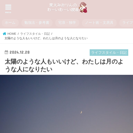
menu
ホーム
勉強法・参考書
宅浪・独学
ノート術・文房具
ライ
HOME
ライフスタイル・日記
太陽のような人もいいけど、わたしは月のような人になりたい
2024.12.28
ライフスタイル・日記
太陽のような人もいいけど、わたしは月のよ
うな人になりたい