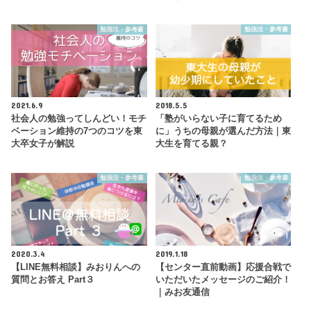
勉強法・参考書
勉強法・参考書
2021.6.9
2018.5.5
社会人の勉強ってしんどい！モチ
「塾がいらない子に育てるため
ベーション維持の7つのコツを東
に」うちの母親が選んだ方法｜東
大卒女子が解説
大生を育てる親？
勉強法・参考書
勉強法・参考書
2020.3.4
2019.1.18
【LINE無料相談】みおりんへの
【センター直前動画】応援合戦で
質問とお答え Part３
いただいたメッセージのご紹介！
｜みお友通信