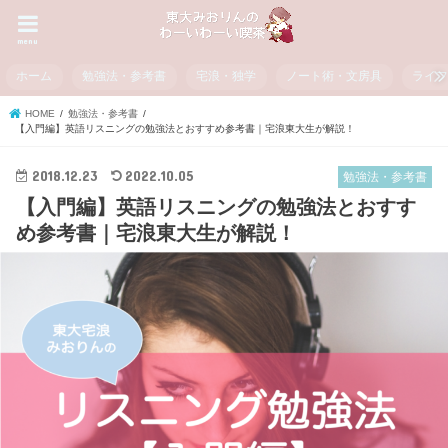
menu
ホーム
勉強法・参考書
宅浪・独学
ノート術・文房具
ライ
HOME
勉強法・参考書
【入門編】英語リスニングの勉強法とおすすめ参考書｜宅浪東大生が解説！
2018.12.23
2022.10.05
勉強法・参考書
【入門編】英語リスニングの勉強法とおすす
め参考書｜宅浪東大生が解説！