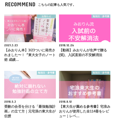
RECOMMEND
こちらの記事も人気です。
お知らせ
勉強法・参考書
2021.3.23
2018.12.26
【みおりん本】3/23ついに発売さ
【動画】みおりんが生声で贈る
れました〜！『東大女子のノート
(笑)、入試直前の不安解消法
術 成績…
勉強法・参考書
勉強法・参考書
2018.5.3
2018.8.12
受験の合否を分ける「最強勉強計
【東大生が薦める参考書】宅浪み
画」の立て方｜元宅浪の東大生が
おりんが使用した全114冊をレビ
伝授
ュー｜レベ…