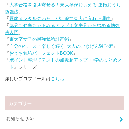
『
大学合格を引き寄せる！東大卒がおしえる 逆転おうち
勉強法
』
『
豆腐メンタルのわたしが宅浪で東大に入れた理由
』
『
気分も効率もみるみるアップ！文房具から始める勉強
法入門
』
『
東大卒女子の最強勉強計画術
』
『
自分のペースで楽しく続く! 大人のごきげん独学術
』
『
おうち勉強パーフェクトBOOK
』
『
ポイント整理でテストの点数超アップ! 中学のまとめノ
ート
』シリーズ
詳しいプロフィールは
こちら
カテゴリー
お知らせ
(65)