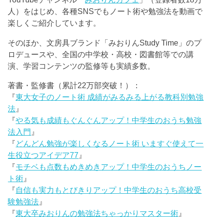
人）をはじめ、各種SNSでもノート術や勉強法を動画で
楽しくご紹介しています。
そのほか、文房具ブランド「みおりんStudy Time」のプ
ロデュースや、全国の中学校・高校・図書館等での講
演、学習コンテンツの監修等も実績多数。
著書・監修書（累計22万部突破！）：
『
東大女子のノート術 成績がみるみる上がる教科別勉強
法
』
『
やる気も成績もぐんぐんアップ！中学生のおうち勉強
法入門
』
『
どんどん勉強が楽しくなるノート術 いますぐ使えて一
生役立つアイデア77
』
『
モチベも点数もめきめきアップ！中学生のおうちノー
ト術
』
『
自信も実力もとびきりアップ！中学生のおうち高校受
験勉強法
』
『
東大卒みおりんの勉強法ちゃっかりマスター術
』