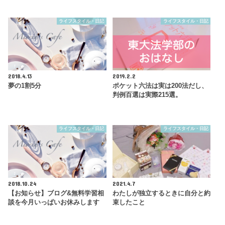
ライフスタイル・日記
ライフスタイル・日記
2018.4.13
2019.2.2
夢の1割5分
ポケット六法は実は200法だし、
判例百選は実際215選。
ライフスタイル・日記
ライフスタイル・日記
2018.10.24
2021.4.7
【お知らせ】ブログ&無料学習相
わたしが独立するときに自分と約
談を今月いっぱいお休みします
束したこと